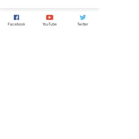
تعليقات
0.0/ 5 (0)
Facebook
YouTube
Twitter
التعليق والتقييم...
Powered by
International Voice Of Morocco
www.internationalvoiceofmorocco.com
جميع حقوق النشر محفوظة
2026