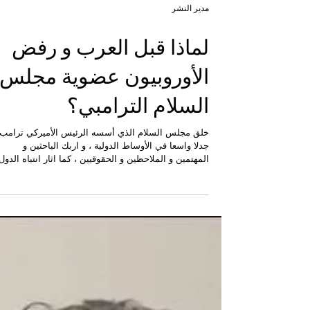
مدير النشر
لماذا قبل العرب و رفض
الأوروبيون عضوية مجلس
السلام الترامبي؟
خلق مجلس السلام الذي أسسه الرئيس الأميركي ترامب،
جدلا واسعا في الأوساط الدولية ، و اربك الباحثين و
المهتمين و الملاحظين و الحقوقيين ، كما اثار انتباه الدول
الأعضاء في الامم المتحدة ، و تخوفات من نهاية دور الامم
المتحدة و مجالسها و منظماتها.. فبعد إعلان ترامب عن
تأسيس مجلسه السلمي الذي انطلق بأول قضية كان قد
خلق من أجلها و هي السلام في غزة ، لكن تجاوز المجلس
حدود غزة ، و أضحى ينافس على دور الامم المتحدة في
تحقيق السلام .. لكن المثير للجدل بعد إعلان مجلس السل
الترامبي ، هو أب