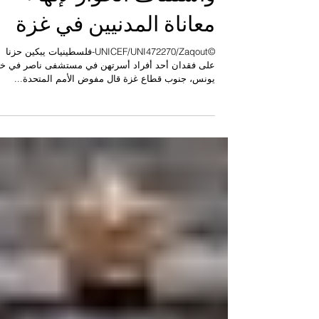
يدعو لوقف العنف
واستئناف الحوار لإنهاء
معاناة المدنيين في غزة
©UNICEF/UNI472270/Zaqout-فلسطينيات يبكين حزنا
على فقدان أحد أفراد أسرتهن في مستشفى ناصر في خ
يونس، جنوب قطاع غزة قال مفوض الأمم المتحدة...