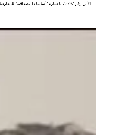
ستوكهولم – أعربت السويد عن “دعمها لمخطط الحكم
الذاتي الذي اقترحه المغرب، وذلك على ضوء قرار مجلس
الأمن رقم 2797″، باعتباره “أساسا ذا مصداقية” للمفاو
الرامية إلى التوصل لحل نهائي للنزاع الإقليمي المفتعل
حول الصحراء المغربية. وجاء التعبير عن هذا الموقف في
بلاغ رسمي صادر عن وزارة الشؤون الخارجية السويدية،
عقب محادثات هاتفية جرت، اليوم الاثنين، بين وزيرة
الشؤون الخارجية السويدية، السيدة ماريا مالمير ستينرغار
ووزير الشؤون الخارجية والتعاون الإفريقي والمغاربة
المقيمين بالخار