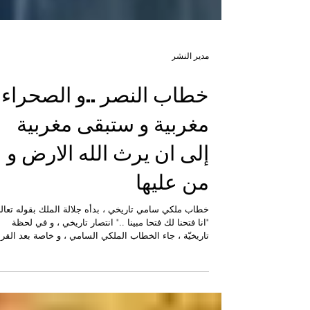
مدير النشر
خطاب النصر ..و الصحراء
مغربية و ستبقى مغربية
إلى ان يرث الله الارض و
من عليها
خطاب ملكي سامي تاريخي ، بدأه جلالة الملك بقوله تع
"انا فتحنا لك فتحا مبينا .." انتصار تاريخي ، و في لحظة
تاريخيّة ، جاء الخطاب الملكي السامي ، و خاصة بعد القرا
الأممي الذي اكد سيادة المغرب على صحرائه المغربية ف
اطار الحكم الذاتي ، و الذي تلقى دعما دوليا .. و قد اعط