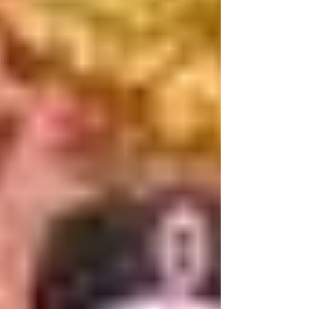
جلالته رؤية سديدة و خارطة طريق من اجل السلام الشا
والبناء و التشييد و الترحيب بإخواننا المحتجزين بمخيمات
تندوف للرجوع لوطنهم و المساهمة في بناء الوطن من
طنجة إلى لكويرة، في ظل إمارة المؤمنين و في ظل
شعارن