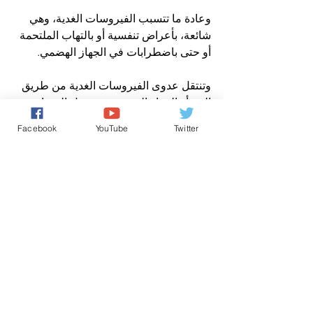
وعادة ما تتسبب الفيروسات الغدية، وهي 
شائعة، بأعراض تنفسية أو بالتهاب الملتحمة 
أو حتى باضطرابات في الجهاز الهضمي.
وتنتقل عدوى الفيروسات الغدية من طريق 
الفم أو الجهاز التنفسي، وتحصل الذروات 
الوبائية عادةً في الشتاء والربيع، وغالباً في 
Facebook
YouTube
Twitter
بيئات جماعية، كدور الحضانة والمدارس 
وسواها، ويصاب بها غالبية البشر قبل بلوغهم 
الخامسة.
إلا أن دور هذه الفيروسات في نشوء التهاب 
الكبد الغامض لم يتضح بعد.
المصدر:  يورونيوز/ أ ف ب/وكالات
الأخبار باللغة العربية
اخباردولية
عاجل