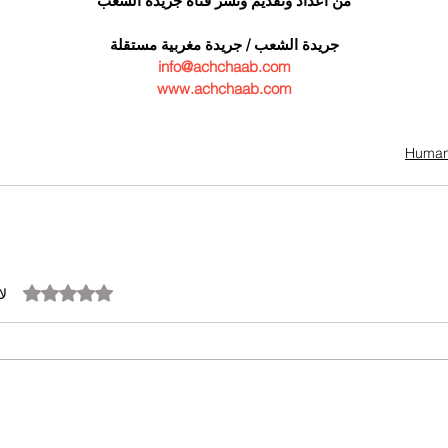
من اعداد وتقديم ونشر قناة جريدة الشعب
جريدة الشعب / جريدة مغربية مستقلة
info@achchaab.com
www.achchaab.com
تم التقييم بـ 0 من أصل 5 نجوم.
لا