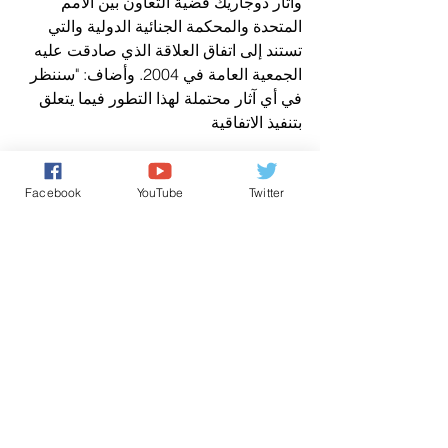
وأثار دوجاريك قضية التعاون بين الأمم 
المتحدة والمحكمة الجنائية الدولية والتي 
تستند إلى اتفاق العلاقة الذي صادقت عليه 
الجمعية العامة في 2004. وأضاف: "سننظر 
في أي آثار محتملة لهذا التطور فيما يتعلق 
بتنفيذ الاتفاقية
وفيما يتعلق بالمسائل التشغيلية وكيف 
سيؤثر القرار الأميركي على عمل الأفراد في 
Facebook
YouTube
Twitter
المحكمة الجنائية الدولية، شدد دوجاريك 
على أن المحكمة الجنائية الدولية هي وحدها 
من سيجيب عن هذه التساؤلات، مؤكدا أن 
أي إجراء سيؤخذ ويُنفذ بشكل متسق مع 
التزامات الولايات المتحدة بموجب اتفاق 
مقرّ الأمم المتحدة
وتسعى المدعية العامة للمحكمة، فاتو 
بنسودا، إلى التحقيق في ادعاءات بتجاوزات 
ارتكبها جنود أمريكيون في أفغانستان، بعد 