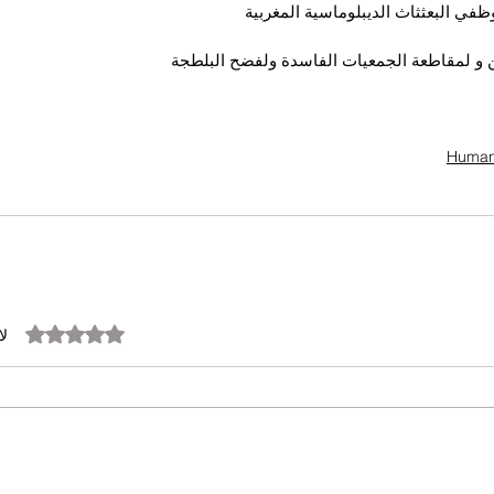
في البعثثاث الديبلوماسية المغربية
 و لمقاطعة الجمعيات الفاسدة ولفضح البلطجة
تم التقييم بـ 0 من أصل 5 نجوم.
لا