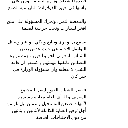
فبعدما انشغلت وزارة التضامن ومن على 
رأسها في تغيير "الفولارات" الباريسية الصنع 
والباهضة الثمن، وتحرك المسؤولة على متن 
افخرالسيارات وتحت حراسة لصيقة 
تسمع بل و ترى وتتابع وتبكي ، و عبر وسائل  
التواصل الاجتماعي حيث عوَض بعض 
الشباب المغربي الحر و الغيور مهمة وزارة 
التضامن فاتقنوا مهمتهم و كشفوا ان فاقد 
الشيئ لا يعطيه وان مسؤولة الوزارة في 
خبر كان
فانتقل الشباب الغيور لينقل للمجتمع 
المغربي و للرأي العام معاناة مستمرة 
لأمهات صنعن المستحيل و عملن ليل نار من 
أجل توفير العناية الكاملة لأبنائهن و بناتهن 
من ذوي الاحتياجات الخاصة 