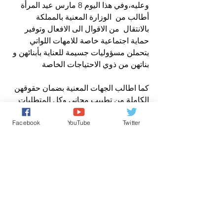
وعليه،وفي هذا اليوم 8 مارس عيد المرأة 
أطالب من  الوزارة المعنية بالمملكة 
بالانتقال  من الاقوال الى الافعال وتوفير 
حماية اجتماعية خاصة للامهات اللواتي 
يتحملن مسؤوليات جسيمة للعناية بأبنائهن و 
بناتهن من ذوي الاحتياجات الخاصة 
كما اطالب الجهات المعنية بضمان حقوقهن 
الكاملة من تطبيب مجاني وكل المتطلبات 
الضرورية كي يعشن عيشا كريما
فالف تحية و تحية للأم المغربية العظيمة
Facebook
YouTube
Twitter
الأخبار باللغة العربية
حقوق الانسان/ Human Rights
اخباروطنية