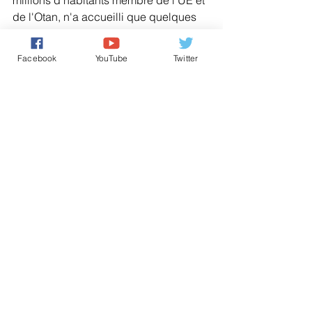
millions d'habitants membre de l'UE et 
de l'Otan, n'a accueilli que quelques 
réfugiés depuis la crise de 2015. Selon 
un sondage publié en avril par 
Facebook
YouTube
Twitter
l'Académie des sciences, 58% des 
Tchèques estiment que le pays ne 
devrait accepter aucun migrant en 
provenance de pays déchirés par des 
conflits.
AGENCES DE PRESSE
حقوق الانسان/ Human Rights
تعليقات
0.0/ 5 (0)