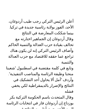
أعلن الرئيس التركي رجب طيب أردوغان، 
الأحد، الفوز بولاية رئاسية جديدة في تركيا. 
بينما شككت المعارضة في النتائج
وقال أردوغان إن الجماهير اختارته مع 
تحالف بقيادة حزب العدالة والتنمية الحاكم
وأضاف الرئيس التركي إنه لن يكون هناك 
تراجع عما حققه للاقتصاد مع حزب العدالة 
والتنمية
وتابع في كلمة مقتضبة في اسطنبول "شعبنا 
منحنا وظيفة الرئاسة والمناصب التنفيذية". 
وأردف "آمل ألا يحاول أحد التشكيك في 
النتائج والإضرار بالديمقراطية لكي يخفي 
فشله
وقال المتحدث باسم الحكومة التركية بكر 
بوزداج إن أردوغان فاز في انتخابات الرئاسة 
اليوم الأحد، حيث أظهرت النتائج غير 