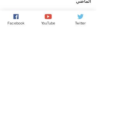
الماضي
وكالات
Facebook
YouTube
Twitter
الأخبار باللغة العربية
تعليقات
0.0/ 5 (0)
التعليق والتقييم...
Powered by