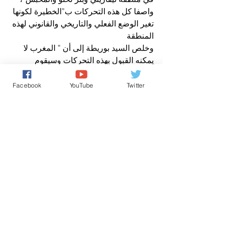
واصفا كل هذه التحركات ب”الخطيرة لكونها 
تغير الوضع الفعلي والتاريخي والقانوني لهذه 
المنطقة
وخلص السيد بوريطة إلى أن ” المغرب لا 
يمكنه القبول بهذه التحركات وسيقوم 
بخطوات دبلوماسية ليس للمهادنة أو في 
إطار التدبير العادي، ولكن من أجل إثارة 
Facebook
YouTube
Twitter
الانتباه بأن الذي يقع هو أمر خطير ولا يعد 
فقط خرقا لإطلاق النار وتهديدا للاستقرار 
الإقليمي، بل يمكنه أن يدفع بالمنطقة إلى 
المجهول
وكالات
الأخبار باللغة العربية