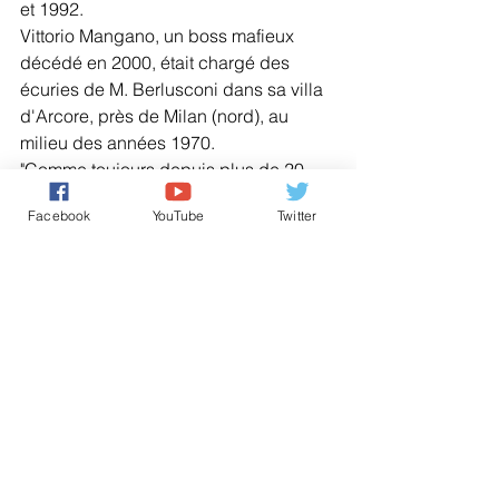
et 1992.
Vittorio Mangano, un boss mafieux 
décédé en 2000, était chargé des 
écuries de M. Berlusconi dans sa villa 
d'Arcore, près de Milan (nord), au 
milieu des années 1970.
"Comme toujours depuis plus de 20 
ans, à la veille d'une échéance 
Facebook
YouTube
Twitter
électorale (en Sicile) et à quelques 
mois des législatives (...), la nouvelle 
d'une enquête contre M. Berlusconi a 
été largement publiée", a réagi Me 
Niccolo Ghedini, avocat de longue 
date de M. Berlusconi.
Comme les précédentes, cette "énième 
enquête ne pourra qu'être classée 
rapidement sans suite", a-t-il assuré.
AGENCES DE PRESS 