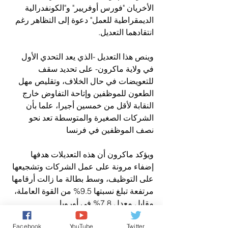
الأخريان "فورس أوفريير" و"الكونفدرالية 
الديمقراطية للعمل" دعوة إلى التظاهر رغم 
انتقادهما التعديل.
وينص هذا التعديل -الذي يعد التحدي الأول 
في ولاية ماكرون- على تحديد سقف 
للتعويضات في حال الخلاف، وتقليص مهل 
الطعون للموظفين وإتاحة التفاوض خارج 
النقابة لأقل من خمسين أجيرا، علما بأن 
الشركات الصغيرة والمتوسطة تعد نحو 
نصف الموظفين في فرنسا
ويؤكد ماكرون أن هذه التعديلات هدفها 
إضفاء مرونة على عمل الشركات وتشجيعها 
على التوظيف، وسط بطالة ما زالت أرقامها 
مرتفعة تبلغ نسبتها 9.5% من القوة العاملة، 
مقابل معدل 7.8% في أوروبا
Facebook
YouTube
Twitter
وتعتزم الحكومة تبني الإجراءات الجديدة 