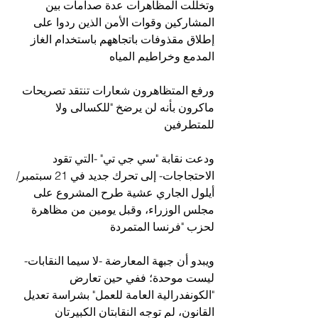
وتخللت المظاهرات عدة صدامات بين 
المشاركين وقوات الأمن الذين ردوا على 
إطلاق مقذوفات باتجاههم باستخدام الغاز 
المدمع وخراطيم المياه
ورفع المتظاهرون شعارات تنتقد تصريحات 
ماكرون بأنه لن يرضخ "للكسالى ولا 
للمتطرفين
ودعت نقابة "سي جي تي" -التي تقود 
الاحتجاجات- إلى تحرك جديد في 21 سبتمبر/
أيلول الجاري عشية طرح المشروع على 
مجلس الوزراء، وقبل يومين من مظاهرة 
لحزب "فرنسا المتمردة
ويبدو أن جبهة المعارضة -لا سيما النقابات- 
ليست موحدة؛ ففي حين تعارض 
"الكونفدرالية العامة للعمل" بشراسة تعديل 
القانون، لم توجه النقابتان الكبيرتان 