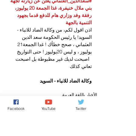
#سعدالدين_العثماني
 يعلن عن زيارته لجهة 
بني ملال خنيفرة، غذا الجمعة 20 يوليوز، 
رفقة وفد وزاري هام للدفع قدما بجهود 
التنمية بالجهة
اذن اقول لكم، من وكالة الضاد للانباء - 
السويد! يا رئيس الحكومة سعد الدين 
العثماني ، صحح خطأك ! غدا الجمعة21 
يوليوز ، و ليس 20يوليوز ! حتى التواريخ
  اصبحت لديك غير مظبوطة بل اصبحت 
تعاني كذلك
وكالة الضاد للانباء - السويد
الأخبار باللغة العربية
Facebook
YouTube
Twitter