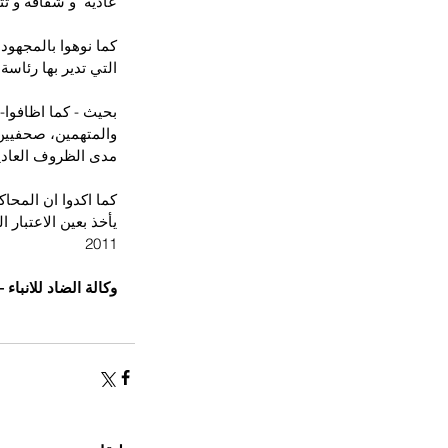
عادية  و شفافة و ت
كما نوهوا بالمجهودا
التي تدير بها رئاس
بحيث - كما اظافوا- 
والمتهمين، صحفيين 
مدى الظروف العادية
كما اكدوا ان المحا
يأخذ بعين الاعتبار 
2011
وكالة الضاد للانباء 