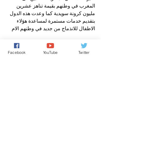
المغرب في وطنهم بقيمة تناهز عشرين 
مليون كرونة سويدية كما وعدت هذه الدول 
بتقديم خدمات مستمرة لمساعدة هؤلاء 
الاطفال للانذماج من جديد في وطنهم الام 
اذن شكرا للسويد والمانيا على حمايتكم 
لاطفال المغرب المشردين ببلدانكم و شكرا 
Facebook
YouTube
Twitter
لعنايتكم بهم وقت و بعد ترحيلهم لان رئيس 
الحكومة المغربية مشغول بسياراته الفاخرة 
المصفحة و حراسه السبعة  و تصريحاته 
الفارغة
سعيد مصلوحي 
وكالة الضاد للانباء - السويد