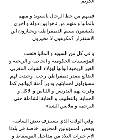
الكريم 
فمنهم من حط الرحال بالسويد و منهم 
بالمانيا و منهم من تاهوا بين دولة و اخرى 
يكتشفون نسيم الديمقراطية ويختارون اين 
الاستقرار!؟مكرهون لا مخيرون
و في كل من السويد و المانيا فتحت 
المؤسسات الحكومية و الخاصة و الربحية و 
الغير الربحية ابوابها لهؤلاء الشباب المغربي 
الضائع بصدر ديمقراطي رحب، وجندت لهم 
مسؤولون لحمايتهم ودورا آمنة لايوائهم كما 
وفرت لهم التدريس و اللباس و الاكل و 
الحماية  والتطبيب و العناية الشاملة حتى 
الترجمة و ملابس الشتاء 
 وفي الوقت الذي يستنزف بعض الساسة 
وبعض المسؤولين المحزبين خاصة في بلدنا 
الام خيرات البلاد من مداخيل الفوسفاط و 