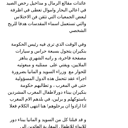
عائدات مقالع الرمال و مداخيل رخص الصيد 
في اعالي البحار واموال تعطى في اظرفة  
لبعض الجمعيات التي تثقن فن الاختلاس 
والتي تستعمل اسماء المقدسات هدفا للربح 
الشخصي 
وفي الوقت الذي ترى فيه رئيس الحكومة 
بنكيران يتجول بسبعة حراس و سيارات 
مصفحة فاخرة، و راتبه الشهري يناهز 
الملايين، ويفتي على  ممثليه و مبعوثيه 
للحوار مع  وزراء السويد و المانيا بضرورة 
اجراء عقد تتحمل هذه الدول المسؤولية 
حتى في المغرب ، و تطالبهم حكومة 
بنكيران ببناء دورلاطفال المغرب المشردين 
باستوكهلم و برلين، في بلدهم الام المغرب 
اذا ارادوا ان يرحلوهم! هنا انتهى الكلام فعلا
و قد قبلتا كل من السويد و المانيا ببناء دور 
للايواء للاطفال المغاربة العائدين الى 