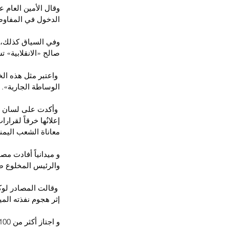
وقال الأمين العام 
الدخول في المفاوض
وفي السياق كذلك، ند
صالح «الانقلابية» ت
 واعتبر مثل هذه ا
الوساطة الجارية». 
 وأكدت على لسان أم
إعلانُها خرقاً لقرار
معاناة الشعب اليمني
والرئيس المخلوع ص
 وقالت المصادر لوك
إثر هجوم نفذته ال