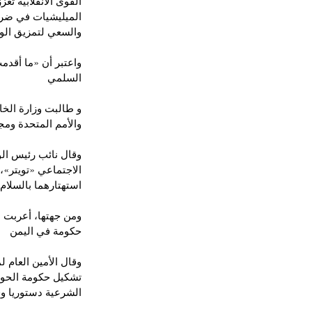
القوى الانقلابية تع
الميليشيات في ضرب
والسعي لتمزيق ال
واعتبر أن «ما أقدم
السلمي
و طالبت وزارة الخا
والأمم المتحدة ومجموعة الـ 18 بإدانة ما وصفته بـ«
وقال نائب رئيس الو
الاجتماعي «تويتر»،
استهتارهما بالسلام 
ومن جهتها، أعربت 
حكومة في اليمن
وقال الأمين العام 
تشكيل حكومة الحوث
الشرعية دستوريا وق