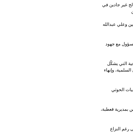
لح غير جادين في 
ين وعلي عبدالله 
مسؤول مع جهود 
ة التي يشكّل 
السلمية، وإنهاء 
رح أكثر من 30 مسلحاً من ميليشيات الحوثي 
س بمديرية قعطبة، 
لى رغم النزاع 