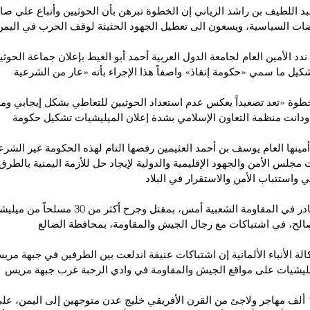
عبد اللطيف بن راشد الزياني إن الخطوة تبرهن بأن الحوثيين وأتباع علي صا
ات السياسية، ويسعون الى تعطيل الجهود الحثيثة لوقف الحرب في اليمن
د الأمين العام لجامعة الدول العربية أحمد أبو الغيط بإعلان جماعة الحوثي
شكيل ما سمي «حكومة إنقاذ» واصفاً هذا الإجراء بأنه «عار من الشرعية
لخطوة «تعد تصعيداً يعكس عدم استعداد الحوثيين للتعاطي بشكل إيجابي و
ودانت منظمة التعاون الإسلامي بشدة إعلان الميليشيات تشكيل حكومة
ينها العام يوسف بن أحمد العثيمين رفضها التام لهذه الحكومة غير الشرعي
ات مجلس الأمن والجهود الإقليمية والدولية لإيجاد حل للأزمة اليمنية بالطرق 
 واستتباب الأمن والاستقرار في البلاد
و ميدانياً أفادت مصادر في المقاومة الشعبية أمس، بمقتل وج
الح، في اشتباكات مع رجال الجيش والمقاومة، بمحافظة الضالع
الة الأنباء الألمانية إن اشتباكات عنيفة اندلعت بين الطرفين في جبهة مري
ميليشيات على مواقع الجيش والمقاومة في وادي الرحبة غرب جبهة مريس
و اجتاز أكثر من 100 ألف مهاجر ولاجئ من القرن الأفريقي خليج عدن متوجهين إلى اليمن، ع