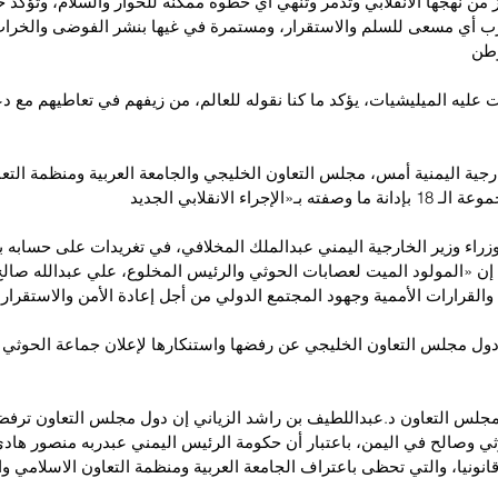
زز من نهجها الانقلابي وتدمر وتنهي أي خطوة ممكنة للحوار والسلام، وتؤكد 
 أي مسعى للسلم والاستقرار، ومستمرة في غيها بنشر الفوضى والخراب 
وطن
ت عليه الميليشيات، يؤكد ما كنا نقوله للعالم، من زيفهم في تعاطيهم مع د
رجية اليمنية أمس، مجلس التعاون الخليجي والجامعة العربية ومنظمة التعا
الإجراء الانقلابي الجديد
زراء وزير الخارجية اليمني عبدالملك المخلافي، في تغريدات على حسابه ب
 إن «المولود الميت لعصابات الحوثي والرئيس المخلوع، علي عبدالله صا
والقرارات الأممية وجهود المجتمع الدولي من أجل إعادة الأمن والاستقرار إ
دول مجلس التعاون الخليجي عن رفضها واستنكارها لإعلان جماعة الحوثي
لمجلس التعاون د.عبداللطيف بن راشد الزياني إن دول مجلس التعاون ترف
ي وصالح في اليمن، باعتبار أن حكومة الرئيس اليمني عبدربه منصور هاد
انونيا، والتي تحظى باعتراف الجامعة العربية ومنظمة التعاون الاسلامي وا