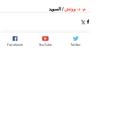
م- د- ووتش 
/ السويد
Facebook
YouTube
Twitter
تعليقات
0.0/ 5 (0)
التعليق والتقييم...
Powered by
International Voice Of Morocco
www.internationalvoiceofmorocco.com
جميع حقوق النشر محفوظة
2026