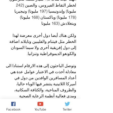
لخطر التقاط الفيروس، والصين (242 
مليونا) وإندونيسيا (197 مليونا) ونيجيريا 
(178 مليونا) وباكستان (168 مليونا) 
وبنغلادش (163 مليونا
ولكن هناك أيضا دول أخرى معرضة لهذا 
الخطر مثل فيتنام والفليبين وتايلاند اضافة 
إلى دول إفريقية أخرى ولا سيما السودان 
والكونغو الديموقراطية وتنزانيا.
وتوصل الباحثون إلى هذه الارقام استنادا الى 
معادلة أخذت في الاعتبار عوامل عدة هي 
أعداد المسافرين الوافدين من دول في 
أميركا اللاتينية ينتشر فيها الوباء حاليا، 
والظروف المناخية، والكثافة السكانية، 
ومدى فعالية أنظمة الرعاية الصحية
وما من علاج أو لقاح حاليا ضد فيروس زيكا 
Facebook
YouTube
Twitter