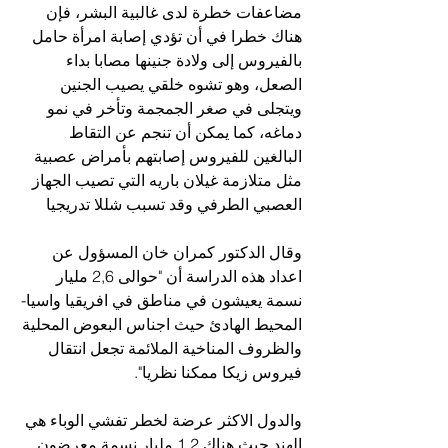
مضاعفات خطرة لدى غالبية البشر، فإن 
هناك خطرا في أن تؤدي إصابة امرأة حامل 
بالفيروس إلى ولادة جنينها مصابا بداء 
الصعل، وهو تشوه خلقي يصيب الجنين 
ويتجلى في صغر الجمجمة وتأخر في نمو 
دماغه، كما يمكن أن تنجم عن التقاط 
البالغين للفيروس إصابتهم بأمراض عصبية 
مثل متلازمة غيلان باريه التي تصيب الجهاز 
العصبي الطرفي وقد تسبب شللا تدريجيا
وقال الدكتور كمران خان المسؤول عن 
اعداد هذه الدراسة أن "حوالى 2,6 مليار 
نسمة يعيشون في مناطق في افريقيا واسيا-
المحيط الهادئ حيث اجناس البعوض المحلية 
والظروف المناخية الملائمة تجعل انتقال 
فيروس زيكا ممكنا نظريا".
والدول الاكثر عرضة لخطر تفشي الوباء هي 
الهند حيث هناك 1,2 مليار نسمة معرضون 