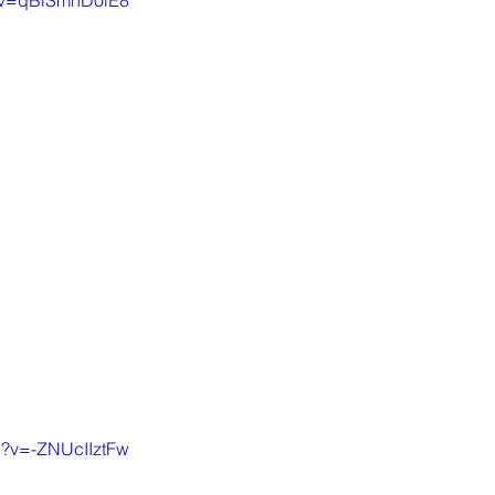
h?v=qBlSmnD0iE8
h?v=-ZNUcIIztFw