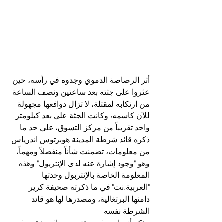
أثر الرصاصة الدموي وجدوه في رأسه، حين 
عثروا على جثته بعد ساعتين ونصف الساعة 
من ارتكابه لمقتلة، لا تزال دوافعها مجهولة 
للآن كاسمه، وكانت الجثة على بعد كيلومتر 
واحد تقريباً من مركز التسوق، على حد ما 
ذكره قائد شرطة المدينة هوبرتوس اندرياس 
من معلومات، تضمنت شأناً منفصلاً ومهماً، 
وهو "وجود إشارة عنه لدى الإنتربول" وهذه 
المعلومة الخاصة بالإنتربول وجدتها 
"العربية.نت" في ما ذكرته صحيفة كرير 
دامنها البرتغالية، ومصدرها لها هو قائد 
الشرطة نفسه