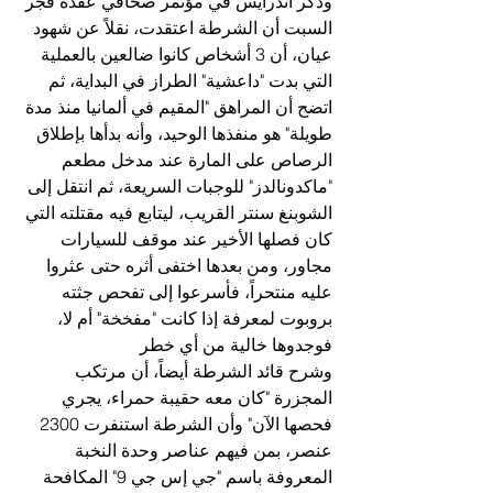
وذكر أندرايس في مؤتمر صحافي عقده فجر 
السبت أن الشرطة اعتقدت، نقلاً عن شهود 
عيان، أن 3 أشخاص كانوا ضالعين بالعملية 
التي بدت "داعشية" الطراز في البداية، ثم 
اتضح أن المراهق "المقيم في ألمانيا منذ مدة 
طويلة" هو منفذها الوحيد، وأنه بدأها بإطلاق 
الرصاص على المارة عند مدخل مطعم 
"ماكدونالدز" للوجبات السريعة، ثم انتقل إلى 
الشوبنغ سنتر القريب، ليتابع فيه مقتلته التي 
كان فصلها الأخير عند موقف للسيارات 
مجاور، ومن بعدها اختفى أثره حتى عثروا 
عليه منتحراً، فأسرعوا إلى تفحص جثته 
بروبوت لمعرفة إذا كانت "مفخخة" أم لا، 
فوجدوها خالية من أي خطر
وشرح قائد الشرطة أيضاً، أن مرتكب 
المجزرة "كان معه حقيبة حمراء، يجري 
فحصها الآن" وأن الشرطة استنفرت 2300 
عنصر، بمن فيهم عناصر وحدة النخبة 
المعروفة باسم "جي إس جي 9" المكافحة 