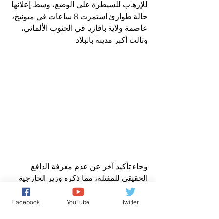
للإرهاب للسيطرة على الوضع، وسط إعلانها 
حالة طوارئ استمرت 8 ساعات في ميونيخ، 
عاصمة ولاية بافاريا في الجنوب الألماني، 
وثالث أكبر مدينة بالبلاد
وجاء تأكيد آخر عن عدم معرفة الدافع 
الحقيقي للمقتلة، مما ذكره وزير الخارجية 
الألماني، فرانك فالتر شتاينماير ، في بيان 
أرسله بالبريد الإلكتروني إلى الوكالات، وأكد 
Facebook
YouTube
Twitter
فيه أن "الهدف من هذا العمل البغيض لم 