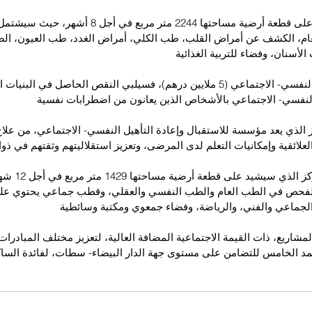
وستنجز هذه البنية على قطعة أرضية مساحتها 2244 متر مربع ف
عام، الكشف عن أمراض القلب، طب الكلي، أمراض الغدد، طب العيون، الص
لأسنان، وفضاء للتربية الغذائية
أما المركز الطبي- النفسي- الاجتماعي (5 ملايين درهم)، فسيلبي النقص الحاصل في ال
نفسي- الاجتماعي بالأشخاص الذين يعانون من اضطرابات نفسية
الذي يعد مؤسسة للاستقبال وإعادة التأهيل النفسي- الاجتماعي، من علاج 
لعلائقية وإمكانيات التعلم لدى المرضى، وتعزيز استقلاليتهم وثقتهم في ذوا
وسيشتمل هذا المرك
فحص في الطب العام والطب النفسي والعقلي، وقطب جماعي يحتوي على 
 الجماعي والفني، والرياضة، وفضاء جمعوي ومكتبة وسائطية
شاريع، ذات القيمة الاجتماعية المضافة العالية، لتعزيز مختلف المبادرات 
 الخامس للتضامن على مستوى جهة الدار البيضاء- سطات، لفائدة الساك