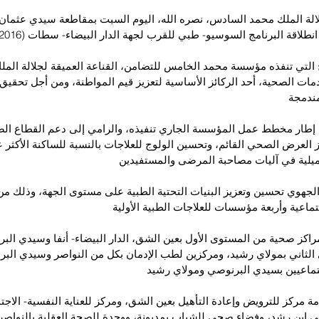
ة الملك محمد السادس، نصره الله، اليوم السبت بمقاطعة سيدي عثمان 
لاقة البرنامج السوسيو- طبي للقرب لجهة الدار البيضاء- سطات (2016- 2020
 التي تنفذه مؤسسة محمد الخامس للتضامن، القناعة العميقة لجلالة المل
مات الصحية، أحد الركائز الأساسية لتعزيز قيم المواطنة، ومن أجل تحقيق 
ندمجة
ي إطار مخطط عمل المؤسسة الجاري تنفيذه، والرامي إلى دعم القطاع ال
 العرض الصحي القائم، وتحسين الولوج للعلاجات بالنسبة للساكنة الأكثر عو
ميلية في آليات مصاحبة المرضى والمستفيدين
الجهوي تحسين وتعزيز البنيات التحتية الطبية على مستوى الجهة، وذلك من خ
اعية وأربعة مؤسسات للعلاجات الطبية الأولية
 مراكز صحية من المستوى الأول بعين الشق، الدار البيضاء- أنفا وسيدي الب
ثاني بمولاي رشيد، ومركزين لطب الإدمان بكل من النواصر وسيدي البر
تماعيين بسيدي البرنوصي ومولاي رشيد
امة مركز للترويض وإعادة التأهيل بعين الشق، ومركز للعناية النفسية- الاجت
ي ابن رشد، وفضاء صحي للشباب بمديونة، ووحدة للصحة العقلية بالنواصر