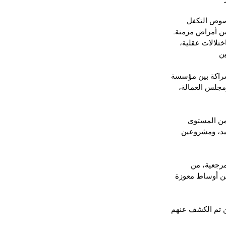
توخى على الخصوص التكفل 
ن أمراض مزمنة. 
تلالات عقلية، 
ين
درهم، ممولة في إطار شراكة بين مؤسسة 
مجلس العمالة، 
من المستوى 
د، ومشروعين 
لبنية الصحية المرجعية، من 
تعدادها 50 ألف نسمة ينحدرون من أوساط معوزة 
ين تم الكشف عنهم 