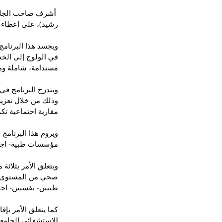
 أشرف صاحب الجلال
رشيد)، على إعطاء انط
ويجسد هذا البرنامج
في الولوج إلى الخد
مستدامة، شاملة وم
ويندرج البرنامج ف
وذلك من خلال تعزيز
مقاربة اجتماعية تك
ويروم هذا البرنامج 
مؤسسات طبية- اجتم
ويتعلق الأمر بثلاثة
صحي من المستوى ال
طبيين- نفسيين- اج
كما يتعلق الأمر بإق
الاستشفائي الجامع