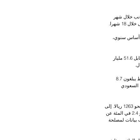
انب خلال شهر 
لال أبريل 2016 بنسبة 12 في المئة على أساس سنوي، 
وعن حجم التحويلات خلال الأربعة أشهر الأولى من العام الجاري، فقد بلغت 49.5 مليار ريال مقابل 51.6 مليار 
وكانت وزارة العمل قد أكدت لـ"الاقتصادية" في وقت سابق، أن الأجانب في القطاع الخاص فقط يبلغون 8.7 
لقطاع الحكومي السعودي 
وبحسب هذه الأرقام، فإن متوسط التحويل الشهري للموظف الأجنبي خلال أبريل 2016 يكون نحو 1263 ريالا. إلى 
ذلك، ارتفع عدد السكان في السعودية إلى نحو 31.52 مليون نسمة بنهاية عام 2015، بنسبة نمو 2.4 في المئة عن 
 السكان بنحو 751 ألف نسمة، بحسب بيانات لمصلحة 