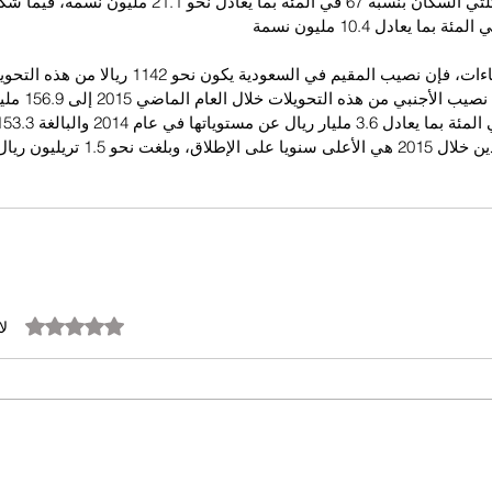
وشكل السعوديون ثلثي السكان بنسبة 67 في المئة بما يعادل نح
وبحسب هذه الإحصاءات، فإن نصيب المقيم في السعودية يكون ن
أبريل 2016 . وارتفع
نحو 1.5 تريليون ريال في 22 عاما
تم التقييم بـ 0 من أصل 5 نجوم.
لا