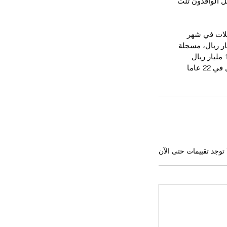
و 21.1 مليون نسمة، فيما شكل الوافدون ثلث 
حو 1142 ريالا من هذه التحويلات في شهر 
 نصيب الأجنبي من هذه التحويلات خلال العام الماضي 2015 إلى 156.9 مليار ريال، مسجلة 
 توجد تقييمات حتى الآن