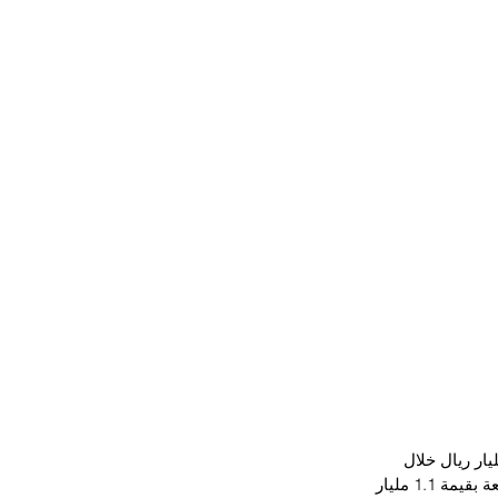
ت الأجانب إلى الخارج بنسبة 8.3 في المئة على أساس شهري لتبلغ نحو 11.9 مليار ريال خلال 
شهر أبريل من العام الجاري، مقارنة بـ13 مليار ريال في الشهر نفسه من العام الماضي، متراجعة بقيمة 1.1 مليار 