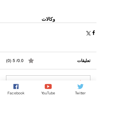
وكالات
تعليقات
0.0/ 5 (0)
التعليق والتقييم...
Facebook
YouTube
Twitter
Powered by
International Voice Of Morocco
www.internationalvoiceofmorocco.com