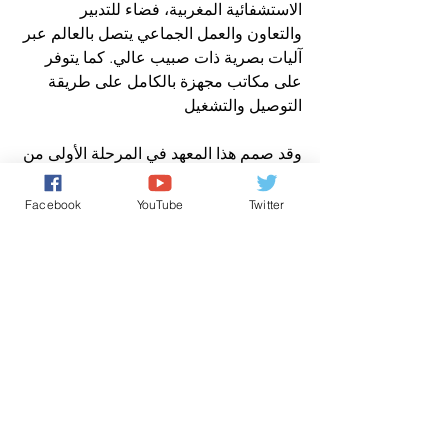
الاستشفائية المغربية، فضاء للتدبير 
والتعاون والعمل الجماعي يتصل بالعالم عبر 
آليات بصرية ذات صبيب عالي. كما يتوفر 
على مكاتب مجهزة بالكامل على طريقة 
التوصيل والتشغيل
وقد صمم هذا المعهد في المرحلة الأولى من 
أجل استقبال ما يقارب الخمسين باحثا من 
المغاربة والأجانب بالإضافة إلى أرباب 
Facebook
YouTube
Twitter
الصناعات والفاعلين الاقتصاديين 
والاجتماعيين. ومن المقرر أن يعرف هذا 
المعهد عمليات توسيع لبنياته ومختلف 
مرافقه وذلك على أرض مخصصة مفوضة 
من طرف المركز الاستشفائي الجامعي 
الحسن الثاني بفاس
وكانت صاحبة السمو الملكي الأميرة للا 
سلمى قد استعرضت لدى وصولها لمقر 
معهد البحث في السرطان، تشكيلة من 