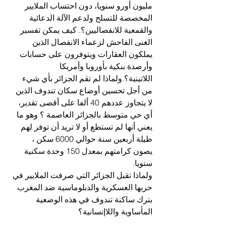
مليون أورو سنويا، دون احتساب الملايير 
المخصصة للتسلح ولدعم الآلة الدعائية 
والقمعية للانفصاليين؟. كيف يمكن تفسير 
الغنى الفاحش لزعماء الانفصال الذين 
يملكون العقارات ويتوفرون على حسابات 
وأرصدة بنكية بأوروبا وأمريكا 
اللاتينية؟.ولماذا لم تقم الجزائر بأي شيء 
من أجل تحسين أوضاع سكان تندوف الذين 
لا يتجاوز عددهم 40 ألفا على أقصى تقدير، 
أي حي متوسط بالجزائر العاصمة ؟ وهو ما 
يعني أنها لم تستطع أو لا تريد أن توفر لهم 
طيلة أربعين سنة حوالي 6000 سكن ، 
يصون كرامتهم بمعدل 150 وحدة سكنية 
سنويا. 
ولماذا تقبل الجزائر التي صرفت الملايير في 
حربها العسكرية والدبلوماسية ضد المغرب 
بترك ساكنة تندوف في هذه الوضعية 
المأساوية واللاإنسانية؟