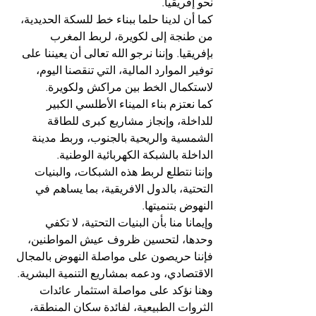
نحو إفريقيا. 
كما أن لدينا حلما ببناء خط للسكة الحديدية، 
من طنجة إلى لكويرة، لربط المغرب 
بإفريقيا. وإننا نرجو الله تعالى أن يعيننا على 
توفير الموارد المالية، التي تنقصنا اليوم، 
لاستكمال الخط بين مراكش ولكويرة. 
كما نعتزم بناء الميناء الأطلسي الكبير 
للداخلة، وإنجاز مشاريع كبرى للطاقة 
الشمسية والريحية بالجنوب، وربط مدينة 
الداخلة بالشبكة الكهربائية الوطنية. 
وإننا نتطلع لربط هذه الشبكات، والبنيات 
التحتية، بالدول الافريقية، بما يساهم في 
النهوض بتنميتها. 
وإيمانا منا بأن البنيات التحتية، لا تكفي 
وحدها، لتحسين ظروف عيش المواطنين، 
فإننا حريصون على مواصلة النهوض بالمجال 
الاقتصادي، ودعمه بمشاريع التنمية البشرية. 
وهنا نؤكد على مواصلة استثمار عائدات 
الثروات الطبيعية، لفائدة سكان المنطقة، 