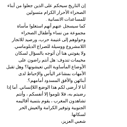
إن التاريخ سيحكم على الذين جعلوا من أبناء 
الصحراء الأحرار الكرام متسولين 
للمساعدات الانسانية . 
كما سيسجل عنهم أنهم استغلوا مأساة 
مجموعة من نساء وأطفال الصحراء 
وحولوهم إلى غنيمة حرب، ورصيد للاتجار 
اللامشروع ووسيلة للصراع الدبلوماسي. 
ولا يفوتني هنا أن أتوجه بالسؤال لسكان 
مخيمات تندوف: هل أنتم راضون على 
الأوضاع المأساوية التي تعيشونها؟ وهل تقبل 
الأمهات بمشاعر اليأس والإحباط لدى 
أبنائهن والأفق المسدود أمامهم؟. 
أنا لا أرضى لكم هذا الوضع اللاإنساني. أما إذا 
رضيتم به، فلا تلوموا إلا أنفسكم ، وأنتم 
تشاهدون المغرب ، يقوم بتنمية أقاليمه 
الجنوبية وتوفير الكرامة والعيش الحر 
لسكانها. 
شعبي العزيز،