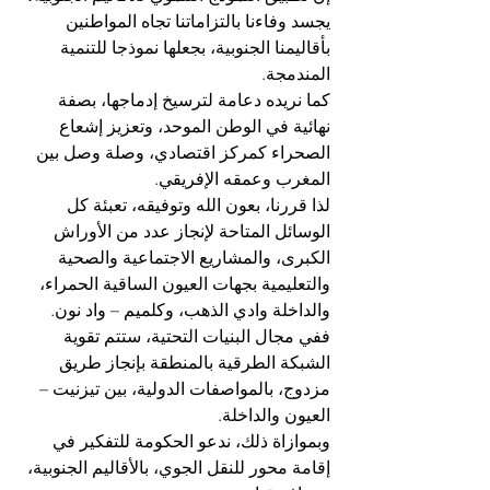
يجسد وفاءنا بالتزاماتنا تجاه المواطنين 
بأقاليمنا الجنوبية، بجعلها نموذجا للتنمية 
المندمجة. 
كما نريده دعامة لترسيخ إدماجها، بصفة 
نهائية في الوطن الموحد، وتعزيز إشعاع 
الصحراء كمركز اقتصادي، وصلة وصل بين 
المغرب وعمقه الإفريقي. 
لذا قررنا، بعون الله وتوفيقه، تعبئة كل 
الوسائل المتاحة لإنجاز عدد من الأوراش 
الكبرى، والمشاريع الاجتماعية والصحية 
والتعليمية بجهات العيون الساقية الحمراء، 
والداخلة وادي الذهب، وكلميم – واد نون. 
ففي مجال البنيات التحتية، ستتم تقوية 
الشبكة الطرقية بالمنطقة بإنجاز طريق 
مزدوج، بالمواصفات الدولية، بين تيزنيت – 
العيون والداخلة. 
وبموازاة ذلك، ندعو الحكومة للتفكير في 
إقامة محور للنقل الجوي، بالأقاليم الجنوبية، 