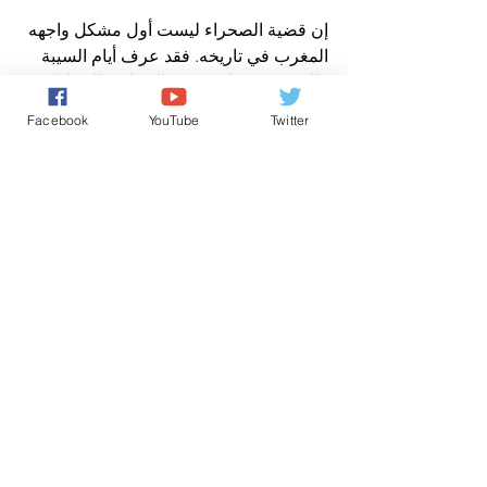
إن قضية الصحراء ليست أول مشكل واجهه 
المغرب في تاريخه. فقد عرف أيام السيبة 
والفوضى، وعاش تحت الحماية والاحتلال. 
كما شهد صراعات وخلافات ما بعد 
Facebook
YouTube
Twitter
الاستقلال، بخصوص بناء الدولة الحديثة. 
لكنه دائما يتجاوز الظروف الصعبة ويخرج 
منها موحدا قويا ومرفوع الرأس وذلك بفضل 
إيمان الشعب المغربي بوحدة مصيره، 
ودفاعه عن مقدساته ووحدة ترابه، وتلاحمه 
الوثيق مع عرشه. 
وبإقدامه على تطبيق الجهوية، والنموذج 
التنموي، فإن المغرب يريد أن يعطي 
حظوظا أوفر، لإيجاد حل نهائي، للنزاع 
المفتعل حول وحدتنا الترابية. 
وإيمانا بعدالة قضيته، فقد استجاب المغرب، 
سنة 2007، لنداء المجموعة الدولية، بتقديم 
مقترحات، للخروج من النفق المسدود، الذي 
وصلت إليه القضية. 