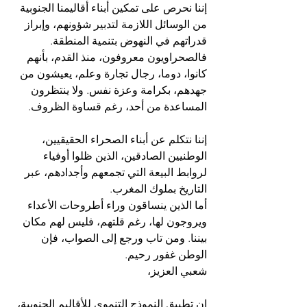
إننا نحرص على تمكين أبناء أقاليمنا الجنوبية 
من الوسائل اللازمة لتدبير شؤونهم، وإبراز 
قدراتهم في النهوض بتنمية المنطقة. 
فالصحراويون معروفون، منذ القدم، بأنهم 
كانوا، دوما، رجال تجارة وعلم، يعيشون من 
جهدهم، بكرامة وعزة نفس. ولا ينتظرون 
المساعدة من أحد، رغم قساوة الظروف.
إننا نتكلم عن أبناء الصحراء الحقيقيين، 
الوطنيين الصادقين، الذين ظلوا أوفياء 
لروابط البيعة التي تجمعهم وأجدادهم، عبر 
التاريخ بملوك المغرب. 
أما الذين ينساقون وراء أطروحات الأعداء 
ويروجون لها، رغم قلتهم، فليس لهم مكان 
بيننا. ومن تاب ورجع إلى الصواب، فإن 
الوطن غفور رحيم. 
شعبي العزيز،
إن تطبيق النموذج التنموي للأقاليم الجنوبية، 