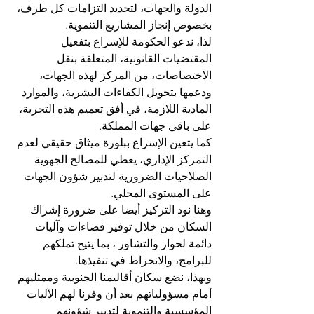
الدولة والجهات، لتحديد التزامات كل طرف، 
بخصوص إنجاز المشاريع التنموية. 
لذا، ندعو الحكومة للإسراع بتفعيل 
المقتضيات القانونية، المتعلقة بنقل 
الاختصاصات، من المركز لهذه الجهات، 
ودعمها بتحويل الكفاءات البشرية، والموارد 
المادية اللازمة، في أفق تعميم هذه التجربة، 
على باقي جهات المملكة. 
كما يتعين الإسراع ببلورة ميثاق حقيقي لعدم 
التمركز الإداري، يعطي للمصالح الجهوية 
الصلاحيات الضرورية لتدبير شؤون الجهات 
على المستوى المحلي. 
وهنا نود التركيز أيضا على ضرورة إشراك 
السكان من خلال توفير فضاءات وآليات 
دائمة لحوار والتشاور ، بما يتيح تملكهم 
للبرامج، والانخراط في تنفيذها. 
وبهذا، نضع سكان أقاليمنا الجنوبية وممثليهم 
أمام مسؤولياتهم بعد أن وفرنا لهم الآليات 
المؤسسية والتنموية لتدبير شؤونهم 