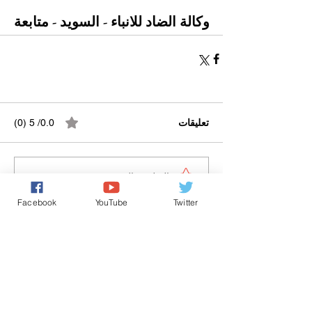
وكالة الضاد للانباء - السويد - متابعة
تعليقات
0.0/ 5 (0)
التعليق والتقييم...
Facebook
YouTube
Twitter
Powered by
International Voice Of Morocco
www.internationalvoiceofmorocco.com
جميع حقوق النشر محفوظة
2026