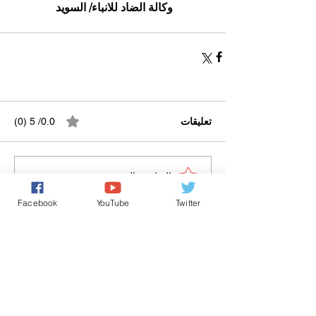
وكالة الضاد للانباء/ السويد
تعليقات
0.0/ 5 (0)
التعليق والتقييم...
Facebook
YouTube
Twitter
Powered by
International Voice Of Morocco
www.internationalvoiceofmorocco.com
جميع حقوق النشر محفوظة
2026