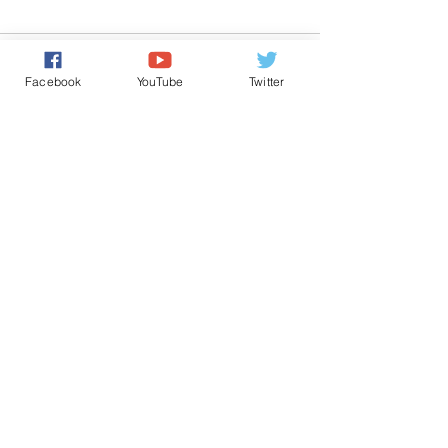
تعليقات
0.0/ 5 (0)
Facebook
YouTube
Twitter
التعليق والتقييم...
Powered by
International Voice Of Morocco
www.internationalvoiceofmorocco.com
جميع حقوق النشر محفوظة
2026