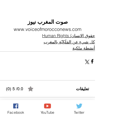
صوت المغرب نيوز
www.voiceofmorocconews.com
حقوق الانسان/ Human Rights
كل شيء عن المَلَكِيّة بالمغرب
أنشطة ملكية
تعليقات
0.0/ 5 (0)
التعليق والتقييم...
Facebook
YouTube
Twitter