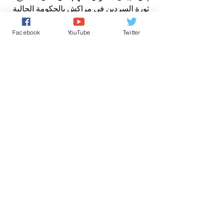
ثورة السردين في مراكش بالحكومة الحالية 
و خاصة برئيسها الذي هو مسؤولا على نتائج 
مخطط المغرب الاخضر و ما خلفه من 
Facebook
YouTube
Twitter
كوارث في المغرب ، ما دفع الملك إلى الغاء 
عيد الاضحى، و انتفاضة العديد من 
المواطنين نظرا للغلاء الفاحش و انعدام 
فرص الشغل و الضغوط التي يتعرض اليها 
المواطنين المغاربة مع حكومة لا تهتم بقضايا 
المواطنين ، و لا تعطي اهتماما لتوصيات 
الملك و لا تحترم مطالب الشعب .؟
فهل ستنتصر ثورة السردين على اللوبيات 
الفاسدة و الاحتكار في المغرب ؟
و هل سيتدخل الملك ، لإقالة الحكومة و 
محاسبة الحيتان الكبرى ؟
افتتاحية صوت المغرب الحر نيوز
عن مدير نشر صوت المغرب الحر نيوز
افتتاحية صباح الخير يا وطني
حقوق الانسان/ Human Rights
كل شيء عن المَلَكِيّة بالمغرب