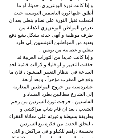
و إذا كانت ثورة البوعزيزي، حديثا، او ما 
أطلق عليها ثورة الياسمين التونسية حيث 
أشعلت فتيل الثورة على نظام بنعلي بعد ان 
تعرض المواطن البوعزيزي للاهانة من 
طرف موظفة و أنهى حياته بشكل بشع دفع 
بعديد من المواطنين التونسيين إلى طرد 
بنعلي و عصابته من تونس ..
و إذا كانت عديدا من الثورات العربية قد 
حققت التغيير و لو قليلا و لازالت قائمة لحد 
الساعة في انتظار التغيير المنشود ، فان ما 
وقع في المغرب مؤخراً ، و بعد أربعة 
عشرةسنة من خروج المواطنين المغاربة 
إلى الشارع مطالبين بطرد الفساد و 
الفاسدين ، خرجت ثورة السردين من رحم 
الشعب ، بعد ان قام شاب مراكشي و 
بطريقة بسيطة و غيرته على معاناة الفقراء 
، ليخلق الحدث من فكرة بيع السردين 
بخمسة دراهم للكيلو و في مراكش و التي 