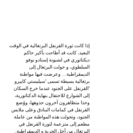
إذا كانت ثورة القرنفل البرتغالية في الوقت 
البعيد، كانت قد أطاحت بأكبر حاكم 
ديكتاتوري في لشبونة إستادو نوفو 
السلطوي، و حولت البرتغال إلى 
الديمقراطية… وعرضت فيها مواطنة 
برتغالية بسيطة تسمى "سيليستي كاييرو 
"القرنفل على الجنود عندما خرج السكان 
إلى الشوارع للاحتفال بنهاية الدكتاتورية، 
وحذا متظاهرون آخرون حذوهها، ووُضع 
القرنفل في كمامات البنادق وعلى ملابس 
الجنود، وتحولت هذه المواطنة من عاملة 
مطعم إلى متزعمة لثورة القرنفل في 
البرتغال من أجل الحرية و الديمقراطية..