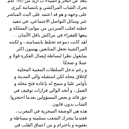
تبعد عن البحر و الميناء ب أزيد من 160 كلم .
تحرك الشاب المراكشي و بابتسامة كبرى 
على وجهه و هو قد اعتمد على البث المباشر 
عبر وسائل التواصل الاجتماعي، في تنفيذ 
خطته لجلب السردين من موانئ المملكة و 
بيعها للفقراء في مراكش باقل الأثمان …
لقد كانت دموعه تختلط بابتسامته ، و لكنته 
المراكشية تجعل المتابعين يهتمون اكثر 
بمايقول نظرا لبساطة إيصال الفكرة قولا و 
عملا و ضحكا .
و رغم تدخل السلطات المعنية المحلية 
لإغلاق محله لكن استقبله والي المدينة و 
بأوامر عليا و سمح له بإعادة فتح محله و 
العمل ، و أتخد الوالي قرارات توقيف في 
حق قائد و بعض المسؤولين بعدما احتجزوا 
الشاب بدون قانون ..
هذه هي الوصفة السحرية في المغرب ، 
فعندما يتحرك الشعب بسلمية و ببساطة و 
بعفوية و باحترام و من اعماق القلب في 