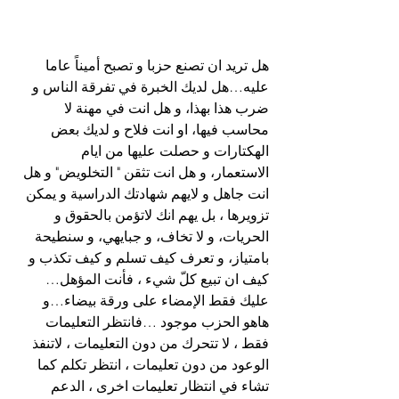
هل تريد ان تصنع حزبا و تصبح أميناً عاما 
عليه…هل لديك الخبرة في تفرقة الناس و 
ضرب هذا بهذا، و هل انت في مهنة لا 
محاسب فيها، او انت فلاح و لديك بعض 
الهكتارات و حصلت عليها من ايام 
الاستعمار، و هل انت تثقن " التخلويض" و هل 
انت جاهل و لايهم شهادتك الدراسية و يمكن 
تزويرها ، بل يهم انك لاتؤمن بالحقوق و 
الحريات، و لا تخاف، و جبايهي، و سنطيحة 
بامتياز، و تعرف كيف تسلم و كيف تكذب و 
كيف ان تبيع كلّ شيء ، فأنت المؤهل…
عليك فقط الإمضاء على ورقة بيضاء…و 
هاهو الحزب موجود …فانتظر التعليمات 
فقط ، لا تتحرك من دون التعليمات ، لاتنفذ 
الوعود من دون تعليمات ، انتظر تكلم كما 
تشاء في انتظار تعليمات اخرى ، الدعم 