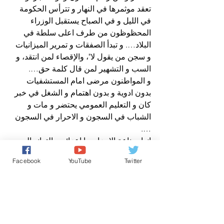
تعقد موثمرها في النهار و تترأس الحكومة 
في الليل و في الصباح يستقبل الوزراء 
المحظوظون من طرف اعلى سلطة في 
البلاد…. و تبدأ الصفقات و تمرير الميزانيات 
و سجن من يقول لا"، والإقصاء لمن انتقد، و 
السب و التشهير لمن قال كلمة حق….
و المواطنون مرضى امام المستشفيات 
بدون ادوية و بدون اهتمام و الشغل في خبر 
كان و التعليم العمومي يحتضر و مات و 
الشباب في السجون و الاحرار في السجون 
….
انها صناعة الاحزاب يا اعزائي ، التراند الجديد 
في المغرب مع نهب الثروة، و بدون محاسبة 
Facebook
YouTube
Twitter
…
افتتاحية صباح الخير ياوطني
وكالة صوت المغرب للانباء
افتتاحية صباح الخير يا وطني
اخباروطنية
صباح الخير يا وطني