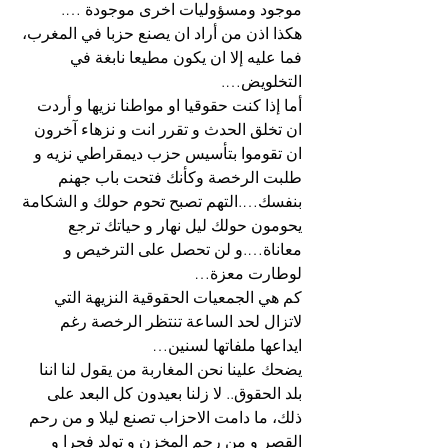
موجود ومسؤوليات اخرى موجودة ….
هكذا اذن من أراد ان يصنع حزبا في المغرب، 
فما عليه إلا ان يكون مطيعا نابغة في 
التخلويض….
أما إذا كنت حقوقيا او مواطنا نزيها و أردت 
ان تخلق الحدث و تقرر انت و نزهاء آخرون 
ان تقوموا بتأسيس حزب ديمقراطي نزيه و 
طلبت الرخصة وكأنك فتحت باب جهنم 
بنفسك….التهم تصبح تحوم حولك و الشكامة 
يحومون حولك ليل نهار و حياتك ترجع 
معاناة….و لن تحصل على الترخيص و 
لوطارت معزة…
كم هي الجمعيات الحقوقية النزيهة التي 
لاتزال لحد الساعة تنتظر الرخصة رغم 
ايداعها ملفاتها لسنين…
يضحك علينا نحن المغاربة من يقول لنا اننا 
بلد الحقوق.. لا زلنا بعيدون كل البعد على 
ذلك، ما دامت الاحزاب تصنع ليلا و من رحم 
القصر و من رحم المخزن و تولد فجرا و 