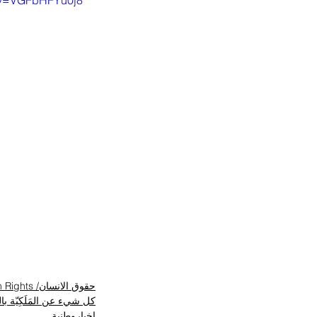
h?v=VGFbHFYu0j8
حقوق الانسان/ Human Rights
كل شيء عن المَلَكِيّة ب
اخباروطنية