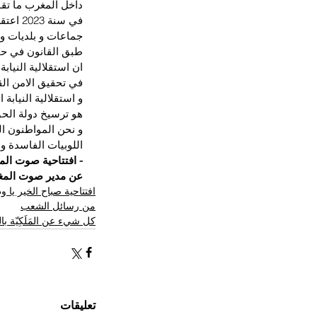
داخل المغرب ما تقوم
في سنة
جماعات و بلديات وم
طبق القانون في حقه
ان استقلالية النيا
في تحقيق الامن الق
و استقلالية النيابة
هو ترسيخ دولة الحق
و نحن المواطنون الي
اللوبيات الفاسدة و
- افتتاحية صوت الم
عن مدير صوت المغر
افتتاحية صباح الخير يا 
من رسائل الشعب
كل شيء عن المَلَكِيّة ب
تعليقات