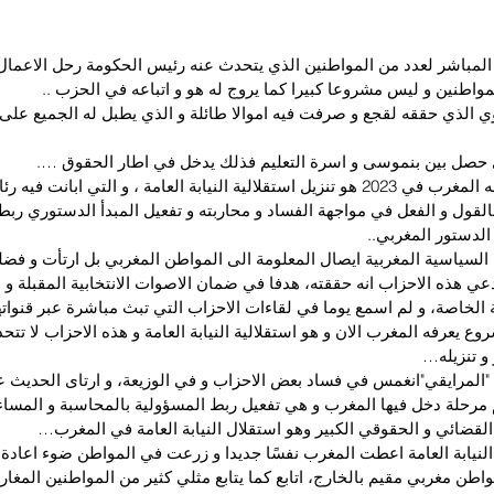
المباشر لعدد من المواطنين الذي يتحدث عنه رئيس الحكومة رحل الاعمال
واطنين و ليس مشروعا كبيرا كما يروج له هو و اتباعه في الحزب ..
ي الذي حققه لقجع و صرفت فيه اموالا طائلة و الذي يطبل له الجميع على
ي حصل بين بنموسى و اسرة التعليم فذلك يدخل في اطار الحقوق ….
ان اهم مشروع عرفه المغرب في 2023 هو تنزيل استقلالية النيابة العامة ، و التي ابانت
بالقول و الفعل في مواجهة الفساد و محاربته و تفعيل المبدأ الدستوري ربط
الدستور المغربي..
السياسية المغربية ايصال المعلومة الى المواطن المغربي بل ارتأت و فض
ي هذه الاحزاب انه حققته، هدفا في ضمان الاصوات الانتخابية المقبلة و ا
لخاصة، و لم اسمع يوما في لقاءات الاحزاب التي تبث مباشرة عبر قنواته
ع يعرفه المغرب الان و هو استقلالية النيابة العامة و هذه الاحزاب لا تت
 و تنزيله…
 "المرايقي"انغمس في فساد بعض الاحزاب و في الوزيعة، و ارتاى الحديث ع
م مرحلة دخل فيها المغرب و هي تفعيل ربط المسؤولية بالمحاسبة و المساء
لقضائي و الحقوقي الكبير وهو استقلال النيابة العامة في المغرب…
النيابة العامة اعطت المغرب نفسًا جديدا و زرعت في المواطن ضوء اعادة ال
اطن مغربي مقيم بالخارج، اتابع كما يتابع مثلي كثير من المواطنين المغار