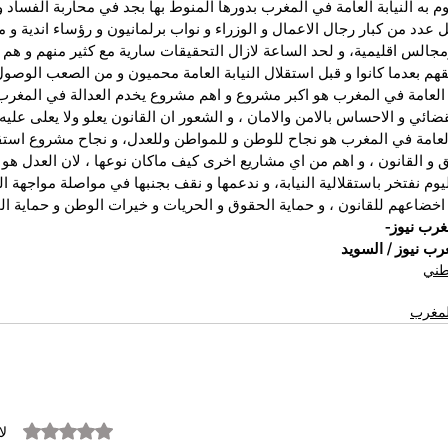
 به النيابة العامة في المغرب بدورها المنوط بها بجد في محاربة الفساد و 
 2023 اعتقل عدد من كبار رجال الاعمال و الوزراء و نواب برلمانيون و رؤساء اندية
جالس اقليمية، و لحد الساعة لازال التحقيقات سارية مع كثير منهم و هم 
م بعدما كانوا و قبل استقلال النيابة العامة محميون و من الصعب الوصول 
بة العامة في المغرب هو اكبر مشروع و اهم مشروع يخدم العدالة في المغر
ضائي و الاحساس بالامن والامان ، و الشعور ان القانون يعلو ولا يعلى علي
 العامة في المغرب هو نجاح للوطن و للمواطن وللعدل، و نجاح مشروع استقلال
 و القانون ، و اهم من اي مشاريع اخرى كيف ماكان نوعها ، لان العدل هو
وم نفتخر باستقلالية النيابة، و ندعمها و نقف بجنبها في مواصلة مواجهة ا
 اخضاعهم للقانون ، و حماية الحقوق و الحريات و خيرات الوطن و حماية ال
غرب نيوز-
ب نيوز / السويد
وطني
المغرب
تم التقييم بـ 0 من أصل 5 نجوم.
لا