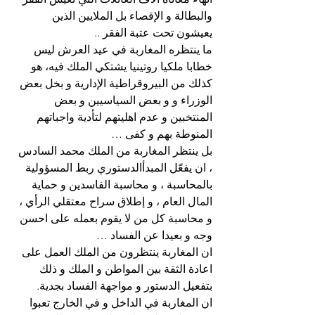
والبطالة و الإقصاء بل الملايين الذين 
يعيشون تحت عتبة الفقر ..
ما ينتظره المغاربة في عيد العرش ليس 
خطابا ملكيا روتينيا يشتكي الملك فيه، هو 
كذلك من البيروقراطية الإدارية و بخل بعض 
الوزراء و و بعض السياسيين و بعض 
المنتخبين و عدم اهليتهم لتأدية واجباتهم 
المنوطة بهم و كفى …
بل ينتظر المغاربة من الملك محمد السادس 
، ان يفعّل المبدأالدستوري ربط المسؤولية 
بالمحاسبة ، و محاسبة الفاسدين و حماية 
المال العام ، و إطلاق سراح معتقلي الرأي ، 
و محاسبة كل من لا يقوم بعمله على احسن 
وجه و بعيدا عن الفساد …
ان المغاربة ينتظرون من الملك العمل على 
اعادة الثقة بين المواطن و الملك و ذلك 
بتفعيل الدستور و مواجهة الفساد بجدية.
ان المغاربة في الداخل و في الخارج تعبوا 