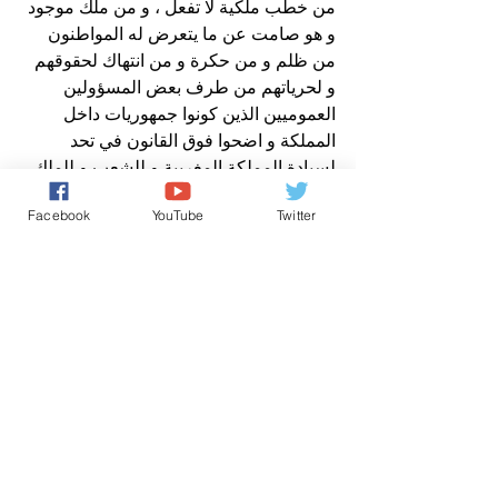
من خطب ملكية لا تفعل ، و من ملك موجود 
و هو صامت عن ما يتعرض له المواطنون 
من ظلم و من حكرة و من انتهاك لحقوقهم 
و لحرياتهم من طرف بعض المسؤولين 
العموميين الذين كونوا جمهوريات داخل 
المملكة و اضحوا فوق القانون في تحد 
لسيادة المملكة المغربية و للشعب و للملك.
افتتاحية صباح الخير يا وطني
Facebook
YouTube
Twitter
عن مدير نشر صوت المغرب الحر
افتتاحية صباح الخير يا وطني
من رسائل الشعب
حقوق الانسان/ Human Rights
تعليقات
0.0/ 5 (0)