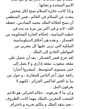
الامم المتحدة و بعثاتها ..
و إذا كانت جائزة السلام تمنح لكل شخص 
يبحث عن السلام في العالم ، فمن المنطقي 
أن تمنح لجلالة الملك محمد السادس، حفظه 
الله ، لانه و في اكثر من مرة مد يده في 
خطبه السامية ، لحكام الجارة المحكومة من 
العسكر ، و هذه هي أخلاق الديبلوماسية 
الملكية التي تربى عليها كل مغربي من 
المواطن العادي إلى الملك ..
لقد خرج قصر العسكر ، بعد أن حصل على 
مقعد مثقوب، مقعد إداري و لا يصل إلى 
حتى مستوى المتوسط ، لينشروا أخبارا 
زائفة حول أعز الناس للمغاربة ، و حول من 
مدّ يد الخير لحاكمي الجزائر ، لكنهم لا 
يعرفون النبل ..
و إن ما لا يعرفونه ، حكام الجزائر، هو تلاحم 
الشعب المغربي بالملك مهما كانت الظروف 
، نعم ننتقد الملك و نتكلم بحرية و باحترام 