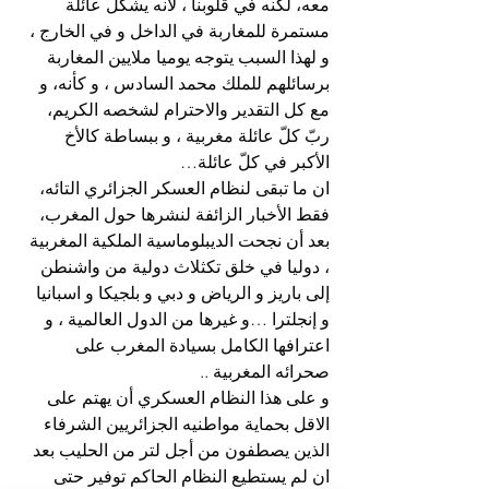
معه، لكنه في قلوبنا ، لانه يشكل عائلة 
مستمرة للمغاربة في الداخل و في الخارج ، 
و لهذا السبب يتوجه يوميا ملايين المغاربة 
برسائلهم للملك محمد السادس ، و كأنه، و 
مع كل التقدير والاحترام لشخصه الكريم، 
ربّ كلّ عائلة مغربية ، و ببساطة كالأخ 
الأكبر في كلّ عائلة…
ان ما تبقى لنظام العسكر الجزائري التائه، 
فقط الأخبار الزائفة لنشرها حول المغرب، 
بعد أن نجحت الديبلوماسية الملكية المغربية 
، دوليا في خلق تكثلاث دولية من واشنطن 
إلى باريز و الرياض و دبي و بلجيكا و اسبانيا 
و إنجلترا …و غيرها من الدول العالمية ، و 
اعترافها الكامل بسيادة المغرب على 
صحرائه المغربية ..
و على هذا النظام العسكري أن يهتم على 
الاقل بحماية مواطنيه الجزائريين الشرفاء 
الذين يصطفون من أجل لتر من الحليب بعد 
ان لم يستطيع النظام الحاكم توفير حتى 