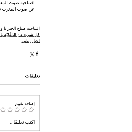
افتتاحية صوت المغر
عن صوت المغرب ني
افتتاحية صباح الخير يا 
كل شيء عن المَلَكِيّة ب
اخباروطنية
تعليقات
إضافة تقييم
اكتب تعليقًا...