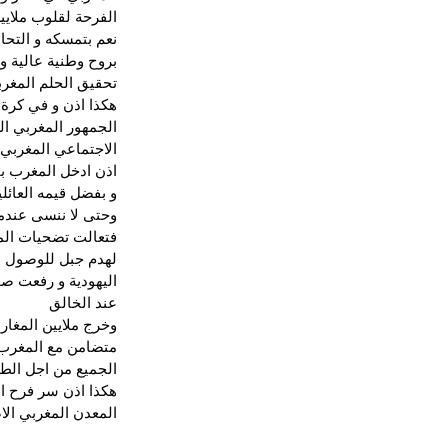
الفرحة لقلوب ملايير
نعم بتمسكه و التحام
بروح وطنية عالية و 
تحقيق الحلم المغربي
هكذا اذن و في كرة 
الجمهور المغربي الع
الاجتماعي المغربي ا
اذن ادخل المغرب باس
و بفضل قيمه العائلي
وحتى لا ننسى عندما
فتعالت تضحيات المغ
لهدم جبل للوصول الى
اليهودية و رفعت ص
عند الخالق 
وخرج ملايين المغار
متضامن مع المغرب 
الجميع من اجل الطف
هكذا اذن سر فرح العا
المعدن المغربي الاص