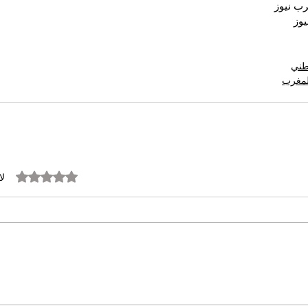
ب نيوز 
وز
وطني
المغرب
تم التقييم بـ 0 من أصل 5 نجوم.
لا