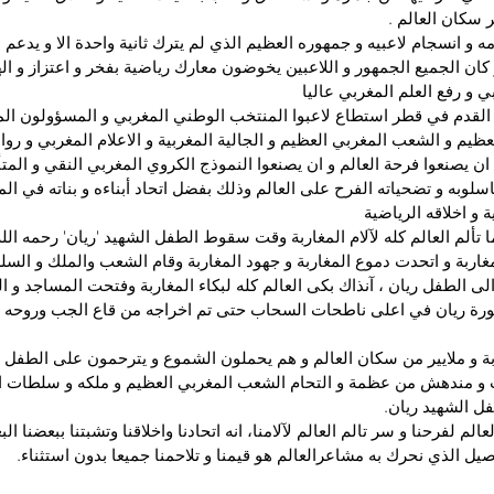
 سكان العالم .
ه و انسجام لاعبيه و جمهوره العظيم الذي لم يترك ثانية واحدة الا و يدعم 
كان الجميع الجمهور و اللاعبين يخوضون معارك رياضية بفخر و اعتزاز و اله
 و رفع العلم المغربي عاليا 
القدم في قطر استطاع لاعبوا المنتخب الوطني المغربي و المسؤولون المغ
ظيم و الشعب المغربي العظيم و الجالية المغربية و الاعلام المغربي و رواد
ن يصنعوا فرحة العالم و ان يصنعوا النموذج الكروي المغربي النقي و المتأ
لوبه و تضحياته الفرح على العالم وذلك بفضل اتحاد أبناءه و بناته في الم
ة و اخلاقه الرياضية
 تألم العالم كله لآلام المغاربة وقت سقوط الطفل الشهيد 'ريان' رحمه ال
اربة و اتحدت دموع المغاربة و جهود المغاربة وقام الشعب والملك و الس
 الطفل ريان ، آنذاك بكى العالم كله لبكاء المغاربة وفتحت المساجد و ال
ورة ريان في اعلى ناطحات السحاب حتى تم اخراجه من قاع الجب وروحه 
بة و ملايير من سكان العالم و هم يحملون الشموع و يترحمون على الطفل ري
و مندهش من عظمة و التحام الشعب المغربي العظيم و ملكه و سلطات البل
ل الشهيد ريان.
لم لفرحنا و سر تالم العالم لآلامنا، انه اتحادنا واخلاقنا وتشبتنا ببعضنا ال
يل الذي نحرك به مشاعرالعالم هو قيمنا و تلاحمنا جميعا بدون استثناء.