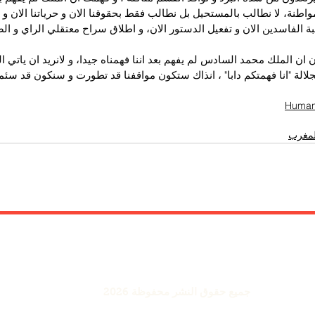
لمواطنة، لا نطالب بالمستحيل بل نطالب فقط بحقوقنا الان و حرياتنا الان و ا
بة الفاسدين الان و تفعيل الدستور الان، و اطلاق سراح معتقلي الراي و ال
ان الملك محمد السادس لم يفهم بعد اننا فهمناه جيدا، و لانريد ان ياتي ا
لالة "انا فهمتكم دابا" ، انذاك ستكون مواقفنا قد تطورت و سنكون قد سئمن
المغرب
Powered by
International Voice Of Morocco
www.internationalvoiceofmorocco.com
جميع حقوق النشر محفوظة
2026