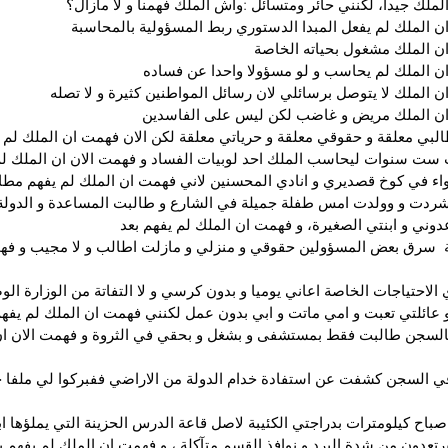
لملك جيدا، لكنني حائر ومتسائل :واش الملك فهمنا و لا مازال؟
ن الملك لم يفعل المبدا الدستوري ربط المسؤولية بالمحاسبة
ن الملك مشغول بحياته الخاصة 
ن الملك لم يحاسب و لو مسؤولا واحدا عن فساده 
ن الملك لا يتوصل برسائلي لان رسائل المواطنين كثيرة و لا تصله 
ان الملك مريض و غاضب لكن ليس على الفاسدين 
البي معلقة و حقوقي معلقة و حرياتي معلقة لكن الان فهمت ان الملك لم 
 ست سنوات ليحاسب الملك احد لوبيات الفساد و فهمت الان ان الملك لم 
واء في كوخ قصديري و انادي المحسنين لاني فهمت ان الملك لم يفهم مطا
تشردت و وولدت امس طفلة جميلة في الشارع و طالبت المساعدة و الدولة غ
ني و ابنتي الصغيرة، و فهمت ان الملك لم يفهم بعد 
ربة  سرق بعض المسؤولين حقوقي و منزلي و مازلت اطالب و لا مجيب و فه
الاحتياجات الخاصة اعاني يوميا و بدون كرسي و لا التفاتة من الوزارة الوص
عائلتي تعبت و امي ماتت و ابي بدون عمل لكنني فهمت ان الملك لم يفهم
ع بالسجن طالبت فقط بمستشفى و بشغل و بحقي في الثروة و فهمت الان ان
في السجن كشفت عن استفادة خدام الدولة من الاراضي ففبركوا لي ملفا ج
صباح كيلومترات بدراجتي الكئيبة لاصل قاعة الدرس الحزينة التي يملؤها اب
يرتعدون من شدة البرد و نوافذ القسم متآكلة ، و فهمت ان الملك لم يفهم ب