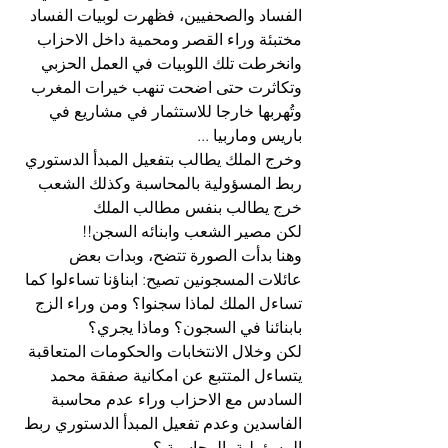
الفساد والصحفيين، فظهرت لوبيات الفساد 
مختبئة وراء القصر ومحمية داخل الاحزاب 
وانخرطت تلك اللوبيات في العمل الحزبي 
وتكاثرت حتى اضحت تنهب خيرات المغرب 
وتُهربها خارجا للاستثمار في مشاريع في 
باريس وماربيا ...
وخرج الملك يطالب بتفعيل المبدأ الدستوري 
ربط المسؤولية بالمحاسبة وكذلك الشعب 
خرج يطالب بنفس مطالب الملك
لكن مصير الشعب وابنائه السجن!!
وهنا بدأت الصورة تتضح، وبدات بعض 
عائلات المسجونين تصيح: ابناؤنا تساءلوا كما 
تساءل الملك لماذا سجنوا؟ ومن وراء الزج 
بابنائنا في السجون؟ وماذا يجري؟
لكن وخلال الانتخابات والحكومات المتعاقبة 
يتساءل المتتبع عن امكانية صفقة محمد 
السادس مع الاحزاب وراء عدم محاسبة 
الفاسدين وعدم تفعيل المبدأ الدستوري ربط 
المسؤولية بالمحاسبة ؟