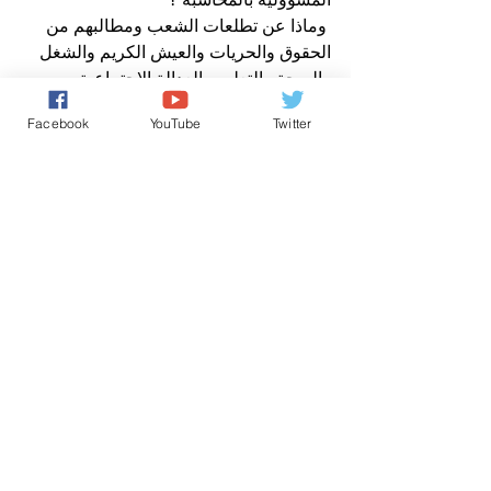
 وماذا عن تطلعات الشعب ومطالبهم من 
الحقوق والحريات والعيش الكريم والشغل 
والصحة والتعليم والعدالة الاجتماعية 
ومحاسبة الفاسدين ؟!؟
Facebook
YouTube
Twitter
افتتاحية وكالة صوت المغرب نيوز
www.voiceofmorocconewsagency.com
صباح الخير يا وطني
حقوق الانسان/ Human Rights
من رسائل الشعب