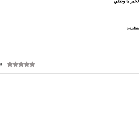
لخير يا وطني
المغرب
تم التقييم بـ 0 من أصل 5 نجوم.
لا