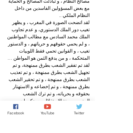
مصالح النظام ، و تبادلت المصالح و الحماية 
مع بعض المسؤولين الفاسدين من داخل 
النظام الملكي ..
لقد اتضحت الصورة في المغرب ، و يظهر 
تغيب دور الملك الدستوري، و عدم تجاوب 
الملك محمد السادس مع مطالب المواطنين 
، و لم يحمي حقوقهم و حرياتهم ، و الدستور 
تغيب ، و القوانين تحمي فقط اللوبيات 
المتحكمة ، و من يدفع الثمن هو المواطن …
لقد تم تفقير الشعب بطرق ممنهجة، و تم 
تجهيل الشعب بطرق ممنهجة ، و تم تعذيب 
الشعب بطرق ممنهجة ، و تم تحقير الشعب 
بطرق ممنهجة ، و تم إخضاعه و الاستهتار 
بحقوقه و بحرياته، و تم ترك الشعب 
المغربي و منذ الاستقلال مع حكومات 
فاشلة تلعب مسرحيات متكررة …
Facebook
YouTube
Twitter
اذن، الحل هو الإصلاح الجدريّ للنظام و إلا 
غرق ..
ملفات مغربية ساخنة