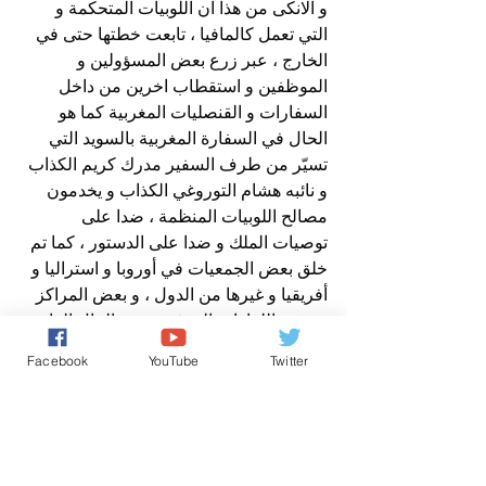
و الانكى من هذا ان اللوبيات المتحكمة و 
التي تعمل كالمافيا ، تابعت خطتها حتى في 
الخارج ، عبر زرع بعض المسؤولين و 
الموظفين و استقطاب اخرين من داخل 
السفارات و القنصليات المغربية كما هو 
الحال في السفارة المغربية بالسويد التي 
تسيّر من طرف السفير مدرك كريم الكذاب 
و نائبه هشام التوروغي الكذاب و يخدمون 
مصالح اللوبيات المنظمة ، ضدا على 
توصيات الملك و ضدا على الدستور ، كما تم 
خلق بعض الجمعيات في أوروبا و استراليا و 
أفريقيا و غيرها من الدول ، و بعض المراكز 
و بعض اللقاءات المدفوعة من المال العام، 
لتشكيل لوبي مافيوزي ضد المغاربة الاحرار 
Facebook
YouTube
Twitter
، و استغلال المناصب و تحرير تقارير 
مغلوطة كاذبة ضد المواطنين ، و الدفع بهم 
للمغارضة و التفرقة بينهم و بين الملكية …
و هكذا تحاول جاهدة اللوبيات المنظمة 
المتوغلة في زحزحة العلاقة المتينة التي 