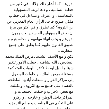
بدورها ..كما أشار ذلك جلالته في كثير من 
خطبه السامية ، و دعا لربط المسؤولية 
بالمحاسبة ، و اعترف و تساءل في خطاب 
ملكي صريح فاجئ الرأي العام المغربي عن 
اين الثروة؟ كما تطرق و في اكثر من مرة 
ان بعض المسؤولين الفاسدين لا يقومون 
بدورهم و يجب انهاء مهامهم و محاسبتهم و 
تطبيق القانون عليهم كما يطبق على جميع 
المغاربة ..
لكن و مع الأسف الشديد ،مرض الملك محمد 
السادس ، الله يشافيه ، جعلت الأمور تتغير 
شيئا ما ، بل لوحظ تكاثر اللوبيات المتحكمة 
مستغلة مرض الملك ، و حاولت الوصول 
إلى مراكز القرار و بسطت أياديها الملطخة 
بالفساد على جميع ينابيع الثروة ، و تكثلت 
مع بعض الاحزاب و خلقت الجمعيات و 
المراكز داخل الوطن و خارجه ، و ركزوا 
على التحكم في المناصب و منابع الثروة و 
إنشاء مشاريع وهمية للشعب و إنجاح 