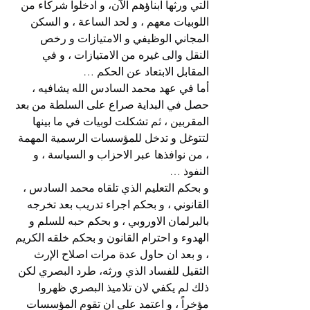
التي ورثها ابناؤهم الآن، و ادخلوا شركاء من 
اللوبيات معهم ، و لحد الساعة ، و السكن 
المجاني الوظيفي و الامتيازات و رخص 
النقل والى غيره من الامتيازات ، و في 
المقابل الابتعاد عن الحكم …
أما في عهد محمد السادس الله يشافيه ، 
حصل في البداية صراع على السلطة من بعد 
المقربين ، ثم تشكلت لوبيات في ما بينها 
لتتوغل و تدخل للمؤسسات الرسمية المهمة 
، من نوافذها عبر الاحزاب و السياسة ، و 
النفوذ …
و بحكم التعليم الذي تلقاه محمد السادس ، 
القانوني ، و بحكم اجراء تدريب بعد تخرجه 
بالبرلمان الاوروبي ، و بحكم حبه للسلم و 
الهدوء و احترام القانون و بحكم خلقه الكريم 
، و بعد ان حاول عدة مرات اصلاح الإرث 
الثقيل للفساد الذي ورثه، طرد البصري لكن 
ذلك لم يكفي لان تلاميذ البصري ظهروا 
مؤخراً ، و اعتمد على ان تقوم المؤسسات 