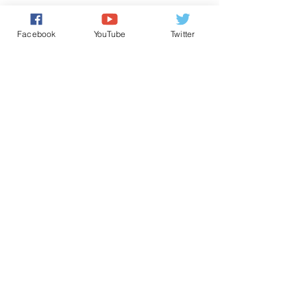
تعليقات
0.0/ 5 (0)
Facebook
YouTube
Twitter
التعليق والتقييم...
Powered by
International Voice Of Morocco
www.internationalvoiceofmorocco.com
جميع حقوق النشر محفوظة
2026