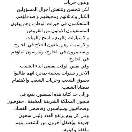
وبدون حريات
لكن تتحسن وتنتعش احوال المسؤولين 
الكبار وعائلاتهم ومحيطهم واصدقاؤهم، 
المتحكمون في خيرات الوطن، وهم يبقون 
المستفيدون الاولون من القروض 
والامتيازات والريع والمنح والهبات 
والاوسمة، وهم يتلقون العلاج في الخارج 
ويستثمرون في الخارج، ويُدرسون ابناؤهم 
في الخارج
وفي نفس الوقت يقضي ابناء الشعب 
الاحرار سنوات سجنية بمحرد انهم طالبوا 
بحقوق الشعب وحريات الشعب والاهتمام 
بقضايا الشعب
و إلى حد كتابة هذه السطور، يقبع في 
سجون المملكة الشريفة المخيفة ، حقوقيون 
وصحافيون وسياسيون وفاضحي الفساد ، 
وفي كل يوم يرتفع العدد وتُبنى سجون 
جديدة ،ويُعتقل آخرون من الشعب..بتهم 
ملفقة وكيدية..