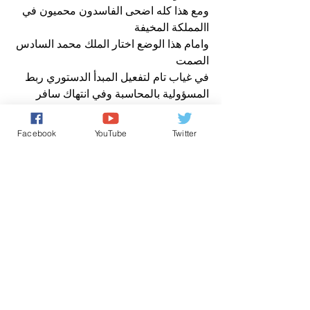
ومع هذا كله اضحى الفاسدون محميون في 
االمملكة المخيفة 
وامام هذا الوضع اختار الملك محمد السادس 
الصمت
في غياب تام لتفعيل المبدأ الدستوري ربط 
المسؤولية بالمحاسبة وفي انتهاك سافر 
للحقوق والحريات!
اذن يا ترى! متى تستمر مملكتنا مخيفة 
Facebook
YouTube
Twitter
والملك صامت؟
ملفات مغربية ساخنة
وكالة صوت المغرب نيوز
- وكالة إعلامية مستقلة، من اجل حرية 
الاعلام، حقوق الانسان وتفعيل ربط 
المسؤولية بالمحاسبة في المغرب -
www.apvmnews.com
من رسائل الشعب
حقوق الانسان/ Human Rights
كل شيء عن المَلَكِيّة بالمغرب