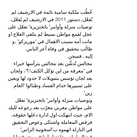
خُطُب ملكية سامية نائمة في الارشيف لم 
تُفعّل، دستور 2011 في الارشيف لم يُفعّل، 
توصيات منزلة وأوامر" باتخنزيرة" تفعّل على 
عجل لقمع مواطن بسيط لم يتلقى العلاج او 
ماتت أمه بسبب الاهمال في "موريزكو" ،و 
طالَب بتحقيق في وفاة أعز الناس 
إليه...فسجن
مجالس تُدشَّن بعد مجالس يترأسها خبراء 
في "معرفة من اين تؤكل الكتف!؟"، ولجان 
بعد لجان تؤسس بتمويلات لا حدود لها ويعين 
على تسييرها خدام الفساد وطبالوا "العام 
زين"
وتوصيات منزلة وأوامر" باتخنزيرة" تفعّل 
على مواطن مغربي مغرّب بعد رجوعه للبلد 
الام، حيث انتهكت اول ادارة دخَلها حقوقه، 
فرفض المعاملة واشتكى وعوض التحقيق 
في النازلة اتهموه ب"اسخونية الراس"
قبة البرلمان مغلقة ابوابها في وجه قضايا 