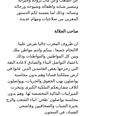
عن الشعب وعن مآل ثرواثه وخيراته 
ومصير شبابه واطفاله وشيوخه ورجاله 
ونسائه، وذلك لما يضمنه لكم الدستور 
المغربي من صلاحيات ومهام عديدة.
صاحب الجلالة
ان ظروف المغرب حاليا تفرض علينا 
الالتحام جميعا ، بينكم وانتم مواطن ملك 
وبين كل المواطنين والمواطنات وذلك 
باعتماد التواصل البناء والصادق لاعادة الثقة 
التي زحزحها بعض الفاسدين الذين عاتوا في 
ارض مملكتنا فسادا وهم بدون محاسبة 
يواصلون نهب الحقوق والحريات، ويواصلون 
اتلاف مشاريعكم الملكية الكبرى وتبخرت 
الميزانيات المالية المخصصة لها، وهم بدون 
محاسبة يواصلون "طحن" ابناء الشعب والزج 
بخيرة الشباب والصحافيين وفاضحي 
الفساد، في السجون.