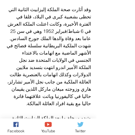
وقد أثارت صحة الملكة إليزابيث الثانية التي 
تحظى بشعبية كبرى في البلاد، قلقا في 
الفترة الأخيرة، وكانت اعتلت الملكة العرش 
في 6 شباط/فبراير 1952 وهي في سن 25 
عاما بعد وفاة والدها الملك جورج السادس.
شهدت الملكية البريطانية سلسلة فضائح في 
الأشهر الماضية مع اتهامات بالاعتداء 
الجنسي في الولايات المتحدة ضد نجل 
الملكة الأمير اندرو انتهت بتسديد ملايين 
الدولارات وكذلك اتهامات بالعنصرية طالت 
العائلة الملكية من جانب نجل الأمير تشارلز، 
هاري وزوجته ميغان ماركل اللذين يقيمان 
حاليا في كاليفورنيا وباتت علاقتهما فاترة 
حاليا مع بقية افراد العائلة المالكة.
وتبدو مرحلة ما بعد الملكة اليزابيث الثانية 
معقدة لا سيما وأن شعبية الأمير تشارلز 
Facebook
YouTube
Twitter
ضعيفة، إذ يفضل البريطانيون أن تولى الأمير 