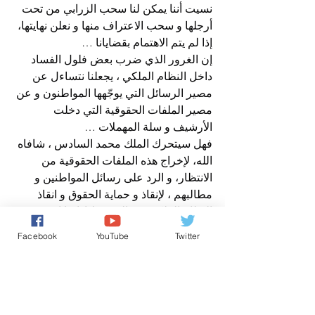
نسيت أننا يمكن لنا سحب الزرابي من تحت 
أرجلها و سحب الاعتراف منها و نعلن نهايتها، 
إذا لم يتم الاهتمام بقضايانا …
إن الغرور الذي ضرب بعض فلول الفساد 
داخل النظام الملكي ، يجعلنا نتساءل عن 
مصير الرسائل التي يوجّهها المواطنون و عن 
مصير الملفات الحقوقية التي دخلت 
الأرشيف و سلة المهملات …
فهل سيتحرك الملك محمد السادس ، شافاه 
الله، لإخراج هذه الملفات الحقوقية من 
الانتظار، و الرد على رسائل المواطنين و 
مطالبهم ، لإنقاذ و حماية الحقوق و انقاذ 
النظام الملكي من السقوط إذا ما استمر في 
تجاهله للملفات الحقوقية الساخنة في 
Facebook
YouTube
Twitter
المغرب .
افتتاحية صوت المغرب
عن مدير نشر صوت المغرب الحر نيوز
افتتاحية صباح الخير يا وطني
حقوق الانسان/ Human Rights