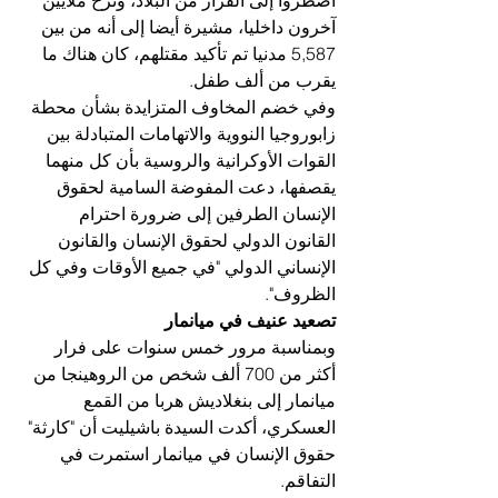
آخرون داخليا، مشيرة أيضا إلى أنه من بين 
5,587 مدنيا تم تأكيد مقتلهم، كان هناك ما 
يقرب من ألف طفل.
وفي خضم المخاوف المتزايدة بشأن محطة 
زابوروجيا النووية والاتهامات المتبادلة بين 
القوات الأوكرانية والروسية بأن كل منهما 
يقصفها، دعت المفوضة السامية لحقوق 
الإنسان الطرفين إلى ضرورة احترام 
القانون الدولي لحقوق الإنسان والقانون 
الإنساني الدولي "في جميع الأوقات وفي كل 
الظروف".
تصعيد عنيف في ميانمار
وبمناسبة مرور خمس سنوات على فرار 
أكثر من 700 ألف شخص من الروهينجا من 
ميانمار إلى بنغلاديش هربا من القمع 
العسكري، أكدت السيدة باشيليت أن "كارثة" 
حقوق الإنسان في ميانمار استمرت في 
التفاقم.