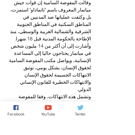
وقالت المفوضة السامية إن قوات جيش 
ميانمار المعروف باسم "تاتماداو" استمرت، 
بل وكثفت عملياتها ضد المدنيين في 
المناطق السكنية في المناطق الجنوبية 
الشرقية والشمالية الغربية والوسطى، منذ 
الإطاحة بالحكومة المدنية قبل 18 شهرا.
وأشارت إلى أن أكثر من 14 مليون شخص 
في ميانمار يحتاجون حاليا إلى المساعدة 
الإنسانية، ويواصل مكتب المفوضة السامية 
لحقوق الإنسان، بشكل يومي، توثيق 
الانتهاكات الجسيمة لحقوق الإنسان 
والانتهاكات الخطيرة للقانون الإنساني 
الدولي.
وتشمل هذه الانتهاكات، وفقا للمفوضة 
السامية، "القمع ضد المتظاهرين والهجمات 
ضد المدنيين التي قد ترقى إلى جرائم ضد 
Facebook
YouTube
Twitter
الإنسانية وجرائم حرب".
لا يوجد "فراغ" في القيادة
مع انتهاء فترة ولايتها كمفوضة سامية 