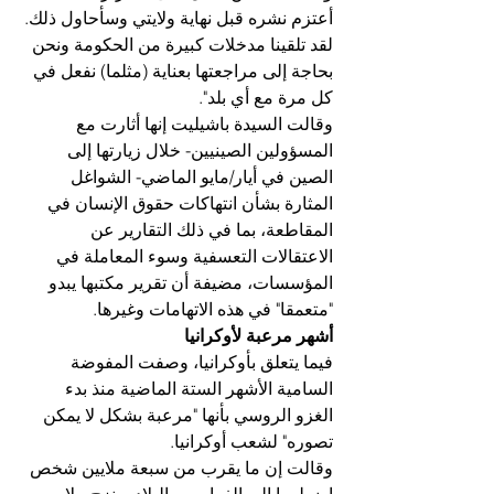
أعتزم نشره قبل نهاية ولايتي وسأحاول ذلك. 
لقد تلقينا مدخلات كبيرة من الحكومة ونحن 
بحاجة إلى مراجعتها بعناية (مثلما) نفعل في 
كل مرة مع أي بلد".
وقالت السيدة باشيليت إنها أثارت مع 
المسؤولين الصينيين- خلال زيارتها إلى 
الصين في أيار/مايو الماضي- الشواغل 
المثارة بشأن انتهاكات حقوق الإنسان في 
المقاطعة، بما في ذلك التقارير عن 
الاعتقالات التعسفية وسوء المعاملة في 
المؤسسات، مضيفة أن تقرير مكتبها يبدو 
"متعمقا" في هذه الاتهامات وغيرها.
أشهر مرعبة لأوكرانيا
فيما يتعلق بأوكرانيا، وصفت المفوضة 
السامية الأشهر الستة الماضية منذ بدء 
الغزو الروسي بأنها "مرعبة بشكل لا يمكن 
تصوره" لشعب أوكرانيا.
وقالت إن ما يقرب من سبعة ملايين شخص 
اضطروا إلى الفرار من البلاد، ونزح ملايين 